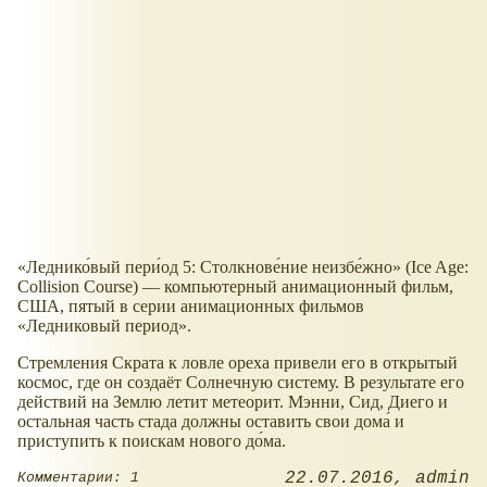
«Леднико́вый пери́од 5: Столкнове́ние неизбе́жно» (Ice Age:
Collision Course) — компьютерный анимационный фильм,
США, пятый в серии анимационных фильмов
«Ледниковый период».
Стремления Скрата к ловле ореха привели его в открытый
космос, где он создаёт Солнечную систему. В результате его
действий на Землю летит метеорит. Мэнни, Сид, Диего и
остальная часть стада должны оставить свои дома́ и
приступить к поискам нового до́ма.
22.07.2016
admin
Комментарии: 1