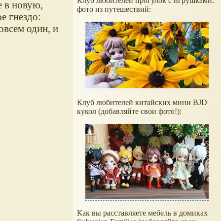
Клуб любителей прогулок с игрушками:
е в новую,
фото из путешествий:
е гнездо:
овсем один, и
Клуб любителей китайских мини BJD
кукол (добавляйте свои фото!):
Как вы расставляете мебель в домиках