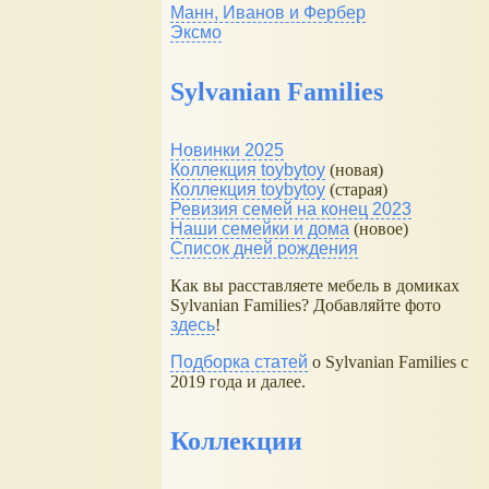
Манн, Иванов и Фербер
Эксмо
Sylvanian Families
Новинки 2025
Коллекция toybytoy
(новая)
Коллекция toybytoy
(старая)
Ревизия семей на конец 2023
Наши семейки и дома
(новое)
Список дней рождения
Как вы расставляете мебель в домиках
Sylvanian Families? Добавляйте фото
здесь
!
Подборка статей
о Sylvanian Families с
2019 года и далее.
Коллекции