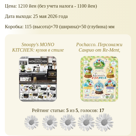
Цена: 1210 йен (без учета налога - 1100 йен)
Дата выхода: 25 мая 2026 года
Коробка: 115 (высота)×70 (ширина)×50 (глубина) мм
Snoopy's MONO
Pochacco. Персонажи
KITCHEN: кухня в стиле
Санрио от Re-Ment,
Снупи от Re-Ment
коллекция террариумов
Почакко
Рейтинг статьи:
5
из
5
, голосов:
17