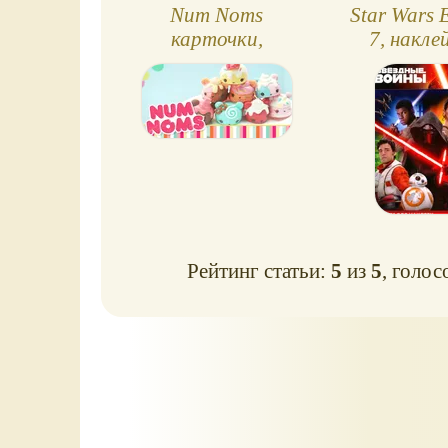
Num Noms
Star Wars 
карточки,
7, накле
головоломки и
карто
наборы для
рукоделия
Рейтинг статьи:
5
из
5
, голос