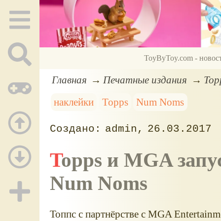
ToyByToy.com - новос
Главная
Печатные издания
Top
наклейки
Topps
Num Noms
admin
26.03.2017
Topps и MGA запускают коллекцию наклеек
Num Noms
Топпс с партнёрстве с MGA Entertain