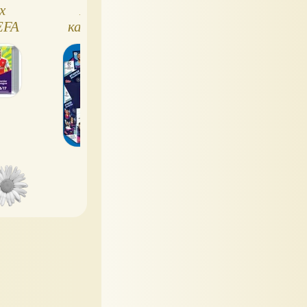
x
Наклейки и
National
EFA
карточки Лига
Geographic и
ague
чемпионов Match
Topps: коллекци
Attax UEFA 19/20
наклеек