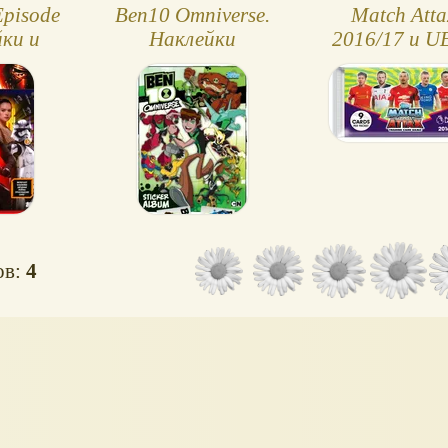
Episode
Ben10 Omniverse.
Match Atta
йки и
Наклейки
2016/17 и U
чки
Champions Le
от Topps
ов:
4