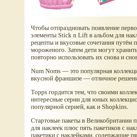
Чтобы отпраздновать появление перв
элементы Stick n Lift в альбом для на
рецепты и вкусовые сочетания путём 
мороженого. Затем дети могут хранить
повторно использовать их снова и снов
Num Noms — это популярная коллекцион
вкусной франшизе — отличное решени
Topps гордится тем, что своими колле
интересные серии для юных коллекцио
популярной серией, как и Shopkins.
Стартовые пакеты в Великобритании п
для наклеек плюс пять пакетиков с н
пакетики с наклейками, содержащие пя