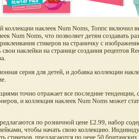
ой коллекции наклеек Num Noms, Топпс включил 
клеек Num Noms, что позволяет детям создавать р
приклеивания стикеров на страничку с изображени
 свои наклейки на странице создания рецептов Re
а.
ная серия для детей, и добавка коллекции накле
е.
кциями точно отражает все последние тенденции, 
неров, и коллекция наклеек Num Noms может стат
редлагаются по розничной цене £2.99, набор сод
аклейками, чтобы начать свою коллекцию. Индивид
ть стикеров, предлагаются по цене 50 британских 