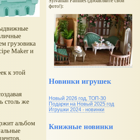
Sylvanian Families (добавляйте свои
фото!):
выдвижные
азличные
ем грузовика
cipe Maker и
ек к этой
Новинки игрушек
создавая
Новый 2026 год, ТОП-30
ь столь же
Подарки на Новый 2025 год
Игрушки 2024 - новинки
ержит альбом
Книжные новинки
уальные
центов.