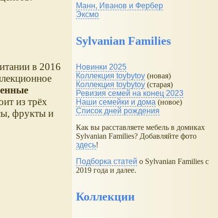
Манн, Иванов и Фербер
Эксмо
Sylvanian Families
итании в 2016
Новинки 2025
Коллекция toybytoy
(новая)
ллекционное
Коллекция toybytoy
(старая)
венные
Ревизия семей на конец 2023
ит из трёх
Наши семейки и дома
(новое)
Список дней рождения
сы, фрукты и
Как вы расставляете мебель в домиках
Sylvanian Families? Добавляйте фото
здесь
!
Подборка статей
о Sylvanian Families с
2019 года и далее.
Коллекции