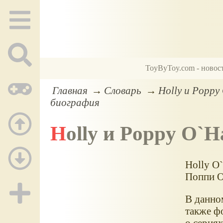
ToyByToy.com - новос
Главная
Словарь
Holly и Poppy 
биография
Holly и Poppy O`H
Holly O`
Поппи О
В данном
также ф
о серия