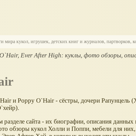
ти мира кукол, игрушек, детских книг и журналов, партворков,
O`Hair, Ever After High: куклы, фото обзоры, опи
air
Hair и Poppy O`Hair - сёстры, дочери Рапунцель (
`хейр).
 разделе сайта - их биографии, описания данных 
ото обзоры кукол Холли и Поппи, мебели для них
х Эвер Афтер Хай, в которых выходят эти куклы.