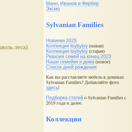
Манн, Иванов и Фербер
Эксмо
Sylvanian Families
Новинки 2025
Коллекция toybytoy
(новая)
возь леса)
Коллекция toybytoy
(старая)
Ревизия семей на конец 2023
Наши семейки и дома
(новое)
Список дней рождения
Как вы расставляете мебель в домиках
Sylvanian Families? Добавляйте фото
здесь
!
Подборка статей
о Sylvanian Families с
2019 года и далее.
Коллекции