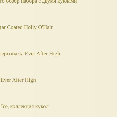
ото обзор набора с двумя куклами
gar Coated Holly O'Hair
персонажа Ever After High
Ever After High
n Ice, коллекция кукол