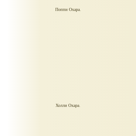
Поппи Охара.
Холли Охара.