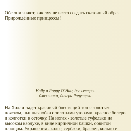
Обе они знают, как лучше всего создать сказочный образ.
Прирождённые принцессы!
Holly и Poppy O`Hair, две сестры-
близняшки, дочери Рапунцель.
На Холли надет красивый блестящий топ с золотым
пояском, пышная юбка с золотыми узорами, красное болеро
и колготки в сеточку. На ногах - золотые туфельки на
высоком каблуке, в виде кирпичной башки, обвитой
плющом. Украшения - колье, серёжки, браслет, кольцо и