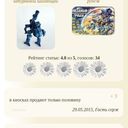
штурмовой шагающий
рубеж
танк WEREWOLF
Рейтинг статьи:
4.8
из
5
, голосов:
34
в киосках продают только половину
29.05.2015
Гость серж
ответить