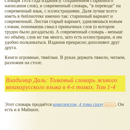
словаря 1914 года издания (с сохранением старинного
написания слов), и современный словарь, "в переводе" на
современный язык, с иллюстрациями. Даля лучше всего
иметь в библиотеке именно так: старинный вариант и
современный. Листая старый вариант, удивляешься новым
словам, понимаешь смысл привычных слов (о котором
трудно было догадаться). А современный словарь - меньше
по объёму, слов не так много, зато есть иллюстрации, и им
удобно пользоваться. Издания прекрасно дополняют друг
друга.
Книги огромные, тяжёлые. В руках держать тяжело, читаем,
разложив на столе.
Владимир Даль: Толковый словарь живого
великорусского языка в 4-х томах. Том 1-4
Этот словарь продаётся
комплектом, 4 тома сразу
. Он
есть и в Майшоп.