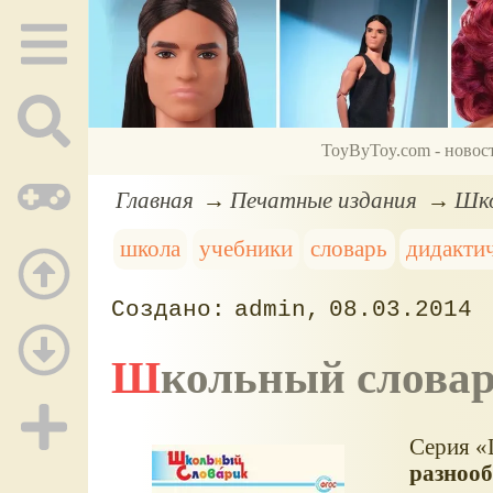
ToyByToy.com - новос
Главная
Печатные издания
Шко
школа
учебники
словарь
дидакти
admin
08.03.2014
Школьный слова
Серия
разнооб