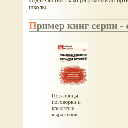
Издательство: Вако (огромный ассорт
школы.
Пример книг серии 
Пословицы,
поговорки и
крылатые
выражения.