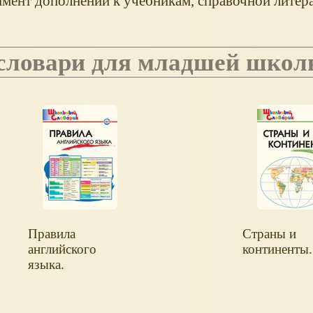
имент дополнений к учебникам, справочной литер
- словари для младшей шко
Правила
Страны и
английского
континенты.
языка.