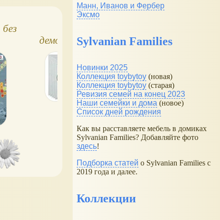
Манн, Иванов и Фербер
Эксмо
 без
Биология:
Учебники для
демонстрационные
отличников
Sylvanian Families
таблицы
Новинки 2025
Коллекция toybytoy
(новая)
Коллекция toybytoy
(старая)
Ревизия семей на конец 2023
Наши семейки и дома
(новое)
Список дней рождения
Как вы расставляете мебель в домиках
Sylvanian Families? Добавляйте фото
здесь
!
Подборка статей
о Sylvanian Families с
2019 года и далее.
Коллекции