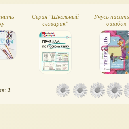
снить
Серия "Школьный
Учусь писать
ку
словарик"
ошибок
ику,
чник
ов:
2