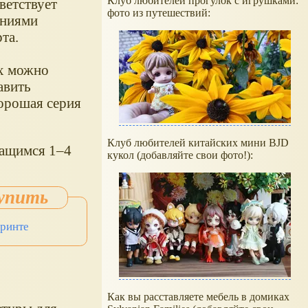
Клуб любителей прогулок с игрушками:
ветствует
фото из путешествий:
аниями
та.
их можно
авить
хорошая серия
Клуб любителей китайских мини BJD
чащимся 1–4
кукол (добавляйте свои фото!):
иринте
Как вы расставляете мебель в домиках