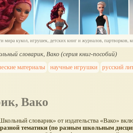
ти мира кукол, игрушек, детских книг и журналов, партворков,
льный словарик, Вако (серия книг-пособий)
ческие материалы
научные игрушки
русский ли
рик, Вако
Школьный словарик
от издательства
Вако
вкл
разной тематики (по разным школьным дисци