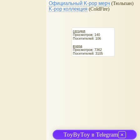
Официальный K-pop мерч
(Тюльпан)
K-pop коллекция
(ColdFire)
сегодня
Просмотров: 140
Посетителей: 106
вчера
Просмотров: 7362
Посетителей: 3105
ToyByToy в Telegram
✕