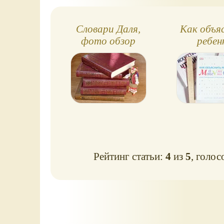
Словари Даля,
Как объя
фото обзор
ребен
математ
справо
Рейтинг статьи:
4
из
5
, голос