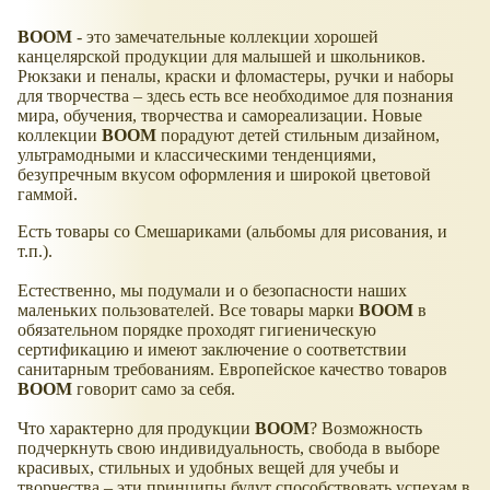
BOOM
- это замечательные коллекции хорошей
канцелярской продукции для малышей и школьников.
Рюкзаки и пеналы, краски и фломастеры, ручки и наборы
для творчества – здесь есть все необходимое для познания
мира, обучения, творчества и самореализации. Новые
коллекции
BOOM
порадуют детей стильным дизайном,
ультрамодными и классическими тенденциями,
безупречным вкусом оформления и широкой цветовой
гаммой.
Есть товары со Смешариками (альбомы для рисования, и
т.п.).
Естественно, мы подумали и о безопасности наших
маленьких пользователей. Все товары марки
BOOM
в
обязательном порядке проходят гигиеническую
сертификацию и имеют заключение о соответствии
санитарным требованиям. Европейское качество товаров
BOOM
говорит само за себя.
Что характерно для продукции
BOOM
? Возможность
подчеркнуть свою индивидуальность, свобода в выборе
красивых, стильных и удобных вещей для учебы и
творчества – эти принципы будут способствовать успехам в