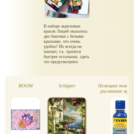
В наборе акриловых
красок Лицей оказалось
две баночки с белыми
красками, что очень
удобно! Их всегда не
хватает, т.к. тратятся
быстрее остальных, здесь
это предусмотрено.
BOOM
Schipper
Немецкие товары
рисования: крас
карандаши, флома
мелки