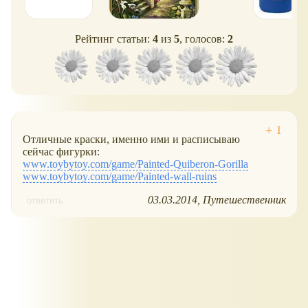
Рейтинг статьи:
4
из
5
, голосов:
2
Отличные краски, именно ими и расписываю
сейчас фигурки:
www.toybytoy.com/game/Painted-Quiberon-Gorilla
www.toybytoy.com/game/Painted-wall-ruins
03.03.2014
Путешественник
ответить