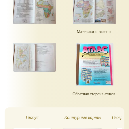
Материки и океаны.
Обратная сторона атласа.
Глобус
Контурные карты
Географ