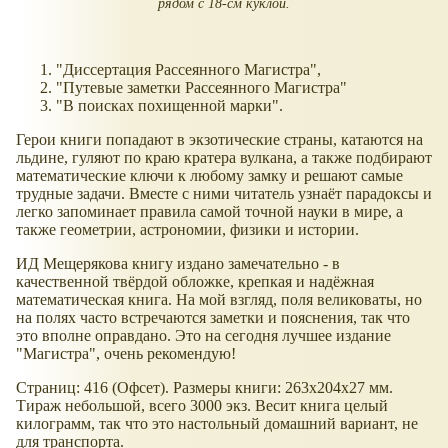
рядом с 18-см куклой.
"Диссертация Рассеянного Магистра",
"Путевые заметки Рассеянного Магистра"
"В поисках похищенной марки".
Герои книги попадают в экзотические страны, катаются на
льдине, гуляют по краю кратера вулкана, а также подбирают
математические ключи к любому замку и решают самые
трудные задачи. Вместе с ними читатель узнаёт парадоксы и
легко запоминает правила самой точной науки в мире, а
также геометрии, астрономии, физики и истории.
ИД Мещерякова книгу издано замечательно - в
качественной твёрдой обложке, крепкая и надёжная
математическая книга. На мой взгляд, поля великоваты, но
на полях часто встречаются заметки и пояснения, так что
это вполне оправдано. Это на сегодня лучшее издание
"Магистра", очень рекомендую!
Страниц: 416 (Офсет). Размеры книги: 263x204x27 мм.
Тираж небольшой, всего 3000 экз. Весит книга целый
килограмм, так что это настольный домашний вариант, не
для транспорта.