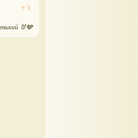
енький 🐰🩶