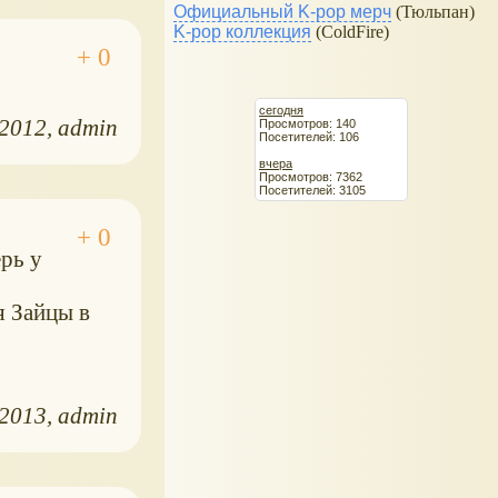
Официальный K-pop мерч
(Тюльпан)
K-pop коллекция
(ColdFire)
сегодня
.2012
admin
Просмотров: 140
Посетителей: 106
вчера
Просмотров: 7362
Посетителей: 3105
рь у
я Зайцы в
.2013
admin