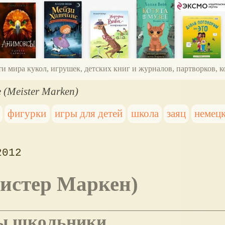
ти мира кукол, игрушек, детских книг и журналов, партворков,
 (Meister Marken)
фигурки
игры для детей
школа
заяц
немец
2012
Мистер Маркен)
йцы школьники