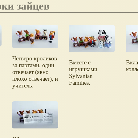
рки зайцев
Четверо кроликов
Вместе с
Вкл
за партами, один
игрушками
колл
отвечает (явно
Sylvanian
плохо отвечает), и
Families.
учитель.