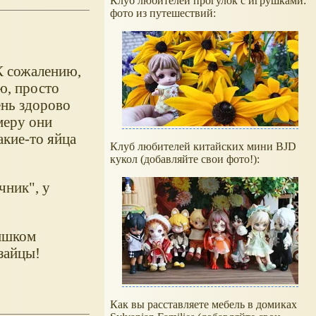
Клуб любителей прогулок с игрушками:
фото из путешествий:
К сожалению,
ю, просто
ень здорово
меру они
акие-то яйца
Клуб любителей китайских мини BJD
кукол (добавляйте свои фото!):
чник", у
лишком
 зайцы!
Как вы расставляете мебель в домиках