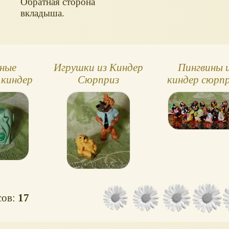
Обратная сторона
вкладыша.
ные
Игрушки из Киндер
Пингвины 
 киндер
Сюрприз
киндер сюрп
из
сов:
17