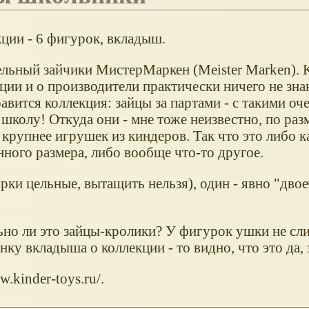
кции - 6 фигурок, вкладыш.
ельный зайчики МистерМаркен (Meister Marken). 
ции и о производители практически ничего не зна
авится коллекция: зайцы за партами - с такими оч
 школу! Откуда они - мне тоже неизвестно, по раз
крупнее игрушек из киндеров. Так что это либо к
ного размера, либо вообще что-то другое.
рки цельные, вытащить нельзя), один - явно "двое
льно ли это зайцы-кролики? У фигурок ушки не с
ку вкладыша о коллекции - то видно, что это да,
.kinder-toys.ru/.