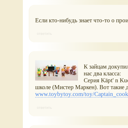
Если кто-нибудь знает что-то о про
ответить
К зайцам докупи
нас два класса:
Серия Käpt' n Ku
школе (Мистер Маркен). Вот такие д
www.toybytoy.com/toy/Captain_cook
ответить