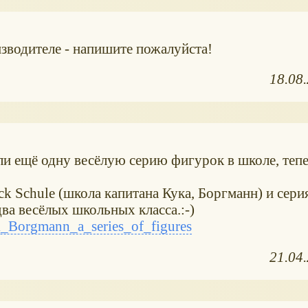
изводителе - напишите пожалуйста!
18.08
ли ещё одну весёлую серию фигурок в школе, тепе
ck Schule (школа капитана Кука, Боргманн) и сери
ва весёлых школьных класса.:-)
_Borgmann_a_series_of_figures
21.04