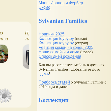
Манн, Иванов и Фербер
Эксмо
Sylvanian Families
из
Привидения на
Киндер сюрприз
Новинки 2025
риза
пляже, киндер
Скейтбордист
Коллекция toybytoy
(новая)
Коллекция toybytoy
(старая)
сюрприз
Ревизия семей на конец 2023
Наши семейки и дома
(новое)
Список дней рождения
Как вы расставляете мебель в домиках
Sylvanian Families? Добавляйте фото
здесь
!
Подборка статей
о Sylvanian Families с
2019 года и далее.
Коллекции