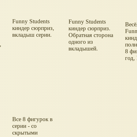
Funny Students
Funny Students
Весё
киндер сюрприз,
киндер сюрприз.
Funn
вкладыш серии.
Обратная сторона
кинд
одного из
,
полн
вкладышей.
8 фи
год,
Все 8 фигурок в
серии - со
скрытыми