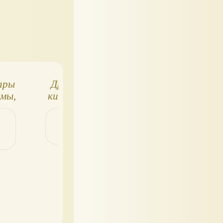
ары
Дракончики из
Кот Пушин, обз
омы,
киндер сюрприз
фигурок из тре
риз)
яиц-сюрпризов