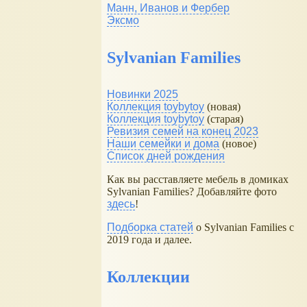
Манн, Иванов и Фербер
Эксмо
Sylvanian Families
Новинки 2025
Коллекция toybytoy
(новая)
Коллекция toybytoy
(старая)
Ревизия семей на конец 2023
Наши семейки и дома
(новое)
Список дней рождения
Как вы расставляете мебель в домиках
Sylvanian Families? Добавляйте фото
здесь
!
Подборка статей
о Sylvanian Families с
2019 года и далее.
Коллекции