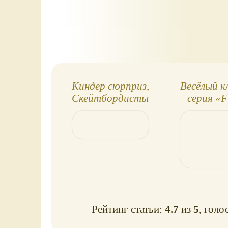
Киндер сюрприз,
Весёлый кл
Скейтбордисты
серия «
Students 2»
сюрпр
Рейтинг статьи:
4.7
из
5
, голо