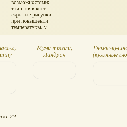
возможностями:
три проявляют
скрытые рисунки
при повышении
температуры, у
пяти остальных
при нажатии на
голову меняются
асс-2,
Муми тролли,
Гномы-кулин
глаза.
Funny
Ландрин
(кухонные гн
, киндер
киндер-сюрп
из
сов:
22