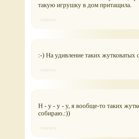
такую игрушку в дом притащила.
ответить
:-) На удивление таких жутковатых 
ответить
Н - у - у - у, я вообще-то таких ж
собираю.:))
ответить