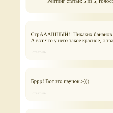
Рейтинг статьи:
5
из
5
, голос
СтрАААШНЫЙ!! Никаких бананов есть
А вот что у него такое красное, я то
ответить
Бррр! Вот это паучок.:-)))
ответить