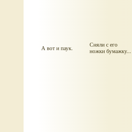
Сняли с его
А вот и паук.
ножки бумажку...