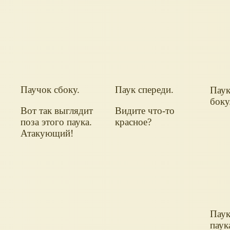
Паучок сбоку.
Паук спереди.
Паук
боку
Вот так выглядит
Видите что-то
поза этого паука.
красное?
Атакующий!
Паук
пау