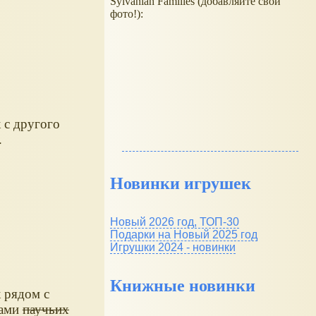
Sylvanian Families (добавляйте свои
фото!):
 с другого
.
Новинки игрушек
Новый 2026 год, ТОП-30
Подарки на Новый 2025 год
Игрушки 2024 - новинки
Книжные новинки
 рядом с
ками
паучьих