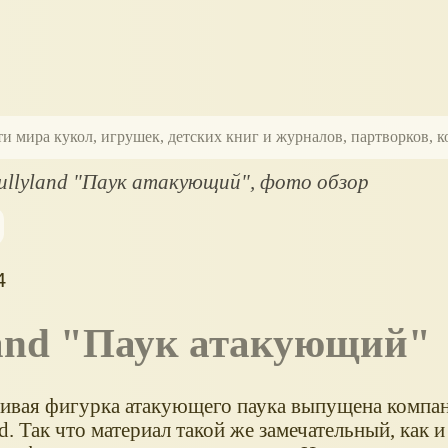
ти мира кукол, игрушек, детских книг и журналов, партворков,
ullyland "Паук атакующий", фото обзор
4
yland "Паук атакующий"
сивая фигурка атакующего паука выпущена компа
d. Так что материал такой же замечательный, как и