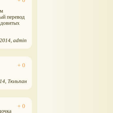
им
ый перевод
ядовитых
.2014
admin
014
Тюльпан
дочка