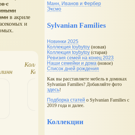
ов
с
Манн, Иванов и Фербер
Эксмо
чиными
ами
в акриле
асекомых и
Sylvanian Families
омых.
Новинки 2025
Коллекция toybytoy
(новая)
Коллекция toybytoy
(старая)
Ревизия семей на конец 2023
Наши семейки и дома
(новое)
,
Коллекция фигурок
Насекомые и и
Список дней рождения
Флинн
Король Лев от
знакомые №25.
Bullyland: Симба и
Аргиопа брюнни
Как вы расставляете мебель в домиках
Sylvanian Families? Добавляйте фото
не только
здесь
!
Подборка статей
о Sylvanian Families с
2019 года и далее.
Коллекции