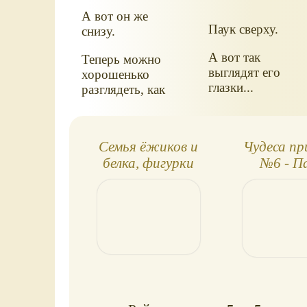
А вот он же
Паук сверху.
снизу.
А вот так
Теперь можно
выглядят его
хорошенько
глазки...
разглядеть, как
выглядит это что-
то красное.
Семья ёжиков и
Чудеса п
белка, фигурки
№6 - П
кругоп