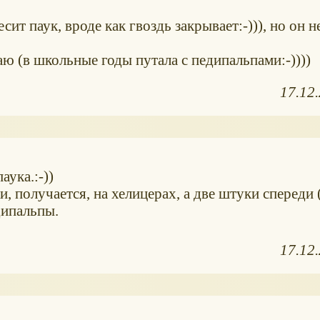
есит паук, вроде как гвоздь закрывает:-))), но он н
аю (в школьные годы путала с педипальпами:-))))
17.12
аука.:-))
, получается, на хелицерах, а две штуки спереди
дипальпы.
17.12