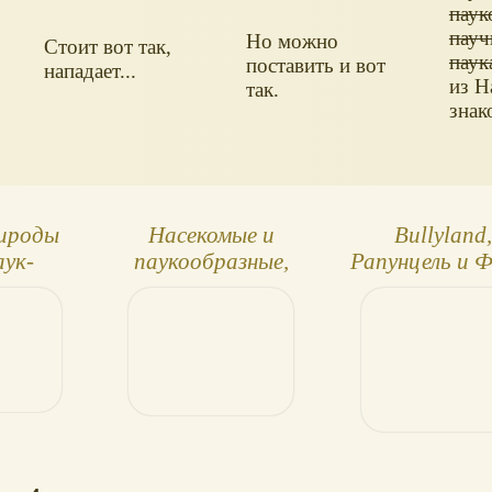
паук
пау
Но можно
Стоит вот так,
паук
поставить и вот
нападает...
из Н
так.
знак
рироды
Насекомые и
Bullyland
аук-
паукообразные,
Рапунцель и 
ряд
коллекция игрушек