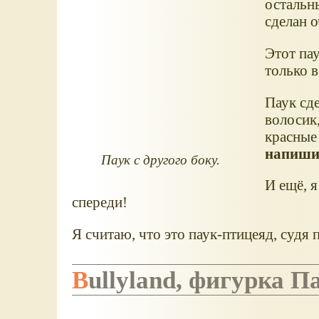
остальны
сделан о
Этот па
только в
Паук сд
волосик,
красные 
напиши
Паук с другого боку.
И ещё, я
спереди!
Я считаю, что это паук-птицеяд, судя 
Bullyland, фигурка 