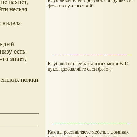
Клуб любителей прогулок с игрушками:
не пахнет,
фото из путешествий:
йти нельзя.
 видела
аждый
снизу есть
-то знает,
Клуб любителей китайских мини BJD
кукол (добавляйте свои фото!):
отеньких ножки
Как вы расставляете мебель в домиках