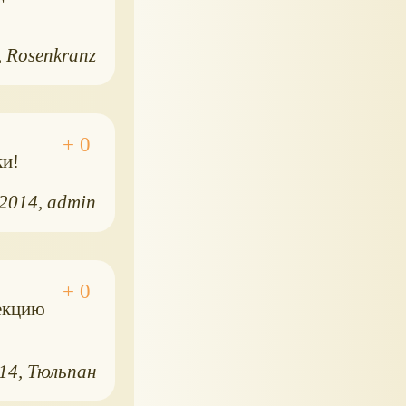
Rosenkranz
ки!
.2014
admin
лекцию
014
Тюльпан