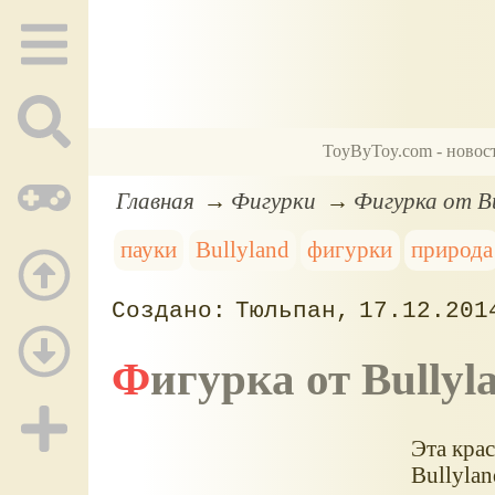
ToyByToy.com - новос
Главная
Фигурки
Фигурка от B
пауки
Bullyland
фигурки
природа
Тюльпан
17.12.201
Фигурка от Bull
Эта кра
Bullylan