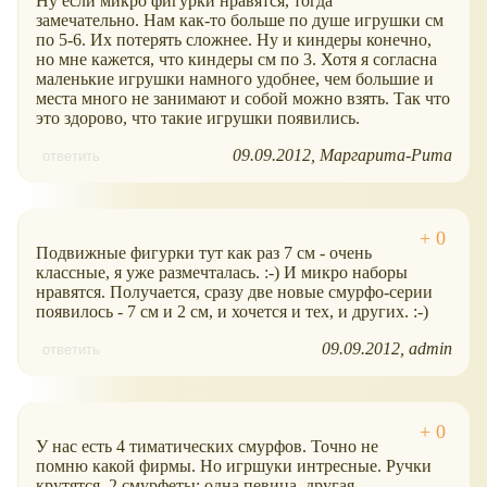
Ну если микро фигурки нравятся, тогда
замечательно. Нам как-то больше по душе игрушки см
по 5-6. Их потерять сложнее. Ну и киндеры конечно,
но мне кажется, что киндеры см по 3. Хотя я согласна
маленькие игрушки намного удобнее, чем большие и
места много не занимают и собой можно взять. Так что
это здорово, что такие игрушки появились.
09.09.2012
Маргарита-Рита
ответить
Подвижные фигурки тут как раз 7 см - очень
классные, я уже размечталась. :-) И микро наборы
нравятся. Получается, сразу две новые смурфо-серии
появилось - 7 см и 2 см, и хочется и тех, и других. :-)
09.09.2012
admin
ответить
У нас есть 4 тиматических смурфов. Точно не
помню какой фирмы. Но игршуки интресные. Ручки
крутятся. 2 смурфеты: одна певица, другая