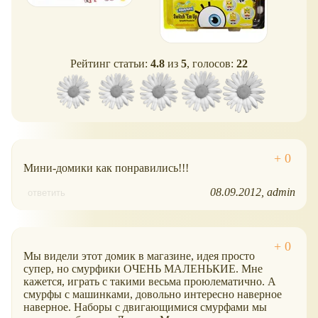
превращается в большой
автомобиль продаются
фигурки: пленный
и уютный садик, где так
отдельно
.
Смурфик, Гаргамель,
весело кататься на
злой кот Гаргамеля.
качелях, смотреть на
Высота каждой фигурки
мельницу, плавать на
- 2 см.
Рейтинг статьи:
4.8
из
5
, голосов:
22
лодке, бегать через мост
и делать много других
интересных вещей!
В наборе - три микро-
фигурки смурфиков:
Папа Смурф,
недовольный смурф и
смурф с подарком.
Мини-домики как понравились!!!
Высота каждой фигурки
- 2 см. Высота домика - 9
08.09.2012
admin
ответить
см.
Мы видели этот домик в магазине, идея просто
супер, но смурфики ОЧЕНЬ МАЛЕНЬКИЕ. Мне
кажется, играть с такими весьма проюлематично. А
смурфы с машинками, довольно интересно наверное
наверное. Наборы с двигающимися смурфами мы