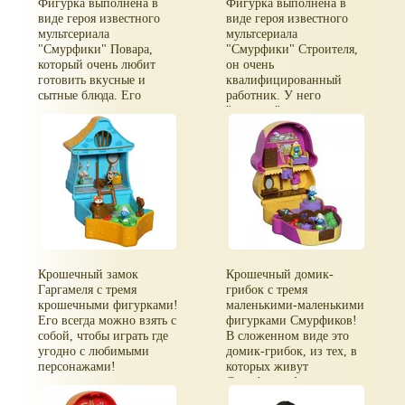
Фигурка выполнена в
Фигурка выполнена в
бантиком.
виде героя известного
виде героя известного
мультсериала
мультсериала
"Смурфики" Повара,
"Смурфики" Строителя,
который очень любит
он очень
готовить вкусные и
квалифицированный
сытные блюда. Его
работник. У него
рецепты просты, но еда
"золотые" руки, почти
получается
все здания в деревне
необыкновенно вкусной.
построены его руками,
не без помощи других
смурфов.
Крошечный замок
Крошечный домик-
Гаргамеля с тремя
грибок с тремя
крошечными фигурками!
маленькими-маленькими
Его всегда можно взять с
фигурками Смурфиков!
собой, чтобы играть где
В сложенном виде это
угодно с любимыми
домик-грибок, из тех, в
персонажами!
которых живут
Смурфики. А если его
В сложенном виде - это
разложить, окажется, что