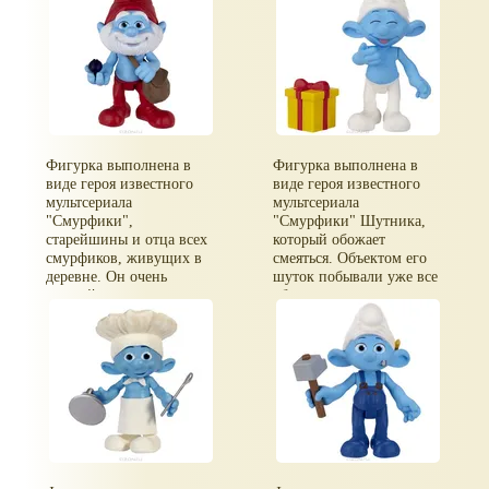
Фигурка выполнена в
Фигурка выполнена в
виде героя известного
виде героя известного
мультсериала
мультсериала
"Смурфики",
"Смурфики" Шутника,
старейшины и отца всех
который обожает
смурфиков, живущих в
смеяться. Объектом его
деревне. Он очень
шуток побывали уже все
мудрый и знает секрет
обитатели деревни и
волшебных ягод, с
теперь принять из его
помощью которых он
рук подарок или вещь
может предсказывать
означает стать объектом
будущее и выпутываться
его шуток. Многие это
из самых невероятных
знают, но все равно
ситуаций.
любят Шутника, ведь он
всегда создает веселое
настроение. В комплект с
фигуркой входит
подарочная коробка с