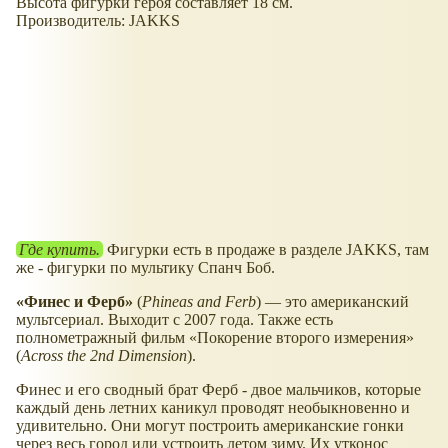
Высота фигурки героя составляет 18 см.
Производитель: JAKKS
Где купить.
Фигурки есть в продаже в разделе JAKKS, там
же - фигурки по мультику Спанч Боб.
«Финес и Ферб»
(
Phineas and Ferb
) — это американский
мультсериал. Выходит с 2007 года. Также есть
полнометражный фильм «Покорение второго измерения»
(
Across the 2nd Dimension
).
Финес и его сводный брат Ферб - двое мальчиков, которые
каждый день летних каникул проводят необыкновенно и
удивительно. Они могут построить американские гонки
через весь город или устроить летом зиму. Их утконос