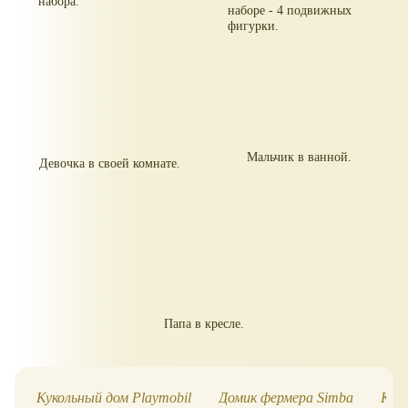
набора.
наборе - 4 подвижных
фигурки.
Мальчик в ванной.
Девочка в своей комнате.
Папа в кресле.
Кукольный дом Playmobil
Домик фермера Simba
Куко