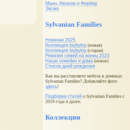
Манн, Иванов и Фербер
Эксмо
Sylvanian Families
Новинки 2025
Коллекция toybytoy
(новая)
Коллекция toybytoy
(старая)
Ревизия семей на конец 2023
Наши семейки и дома
(новое)
Список дней рождения
Как вы расставляете мебель в домиках
Sylvanian Families? Добавляйте фото
здесь
!
Подборка статей
о Sylvanian Families с
2019 года и далее.
Коллекции