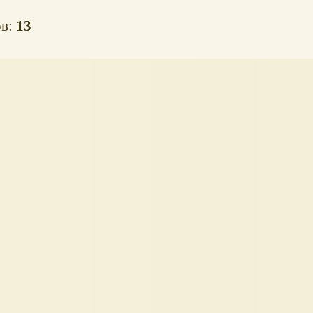
ов:
13