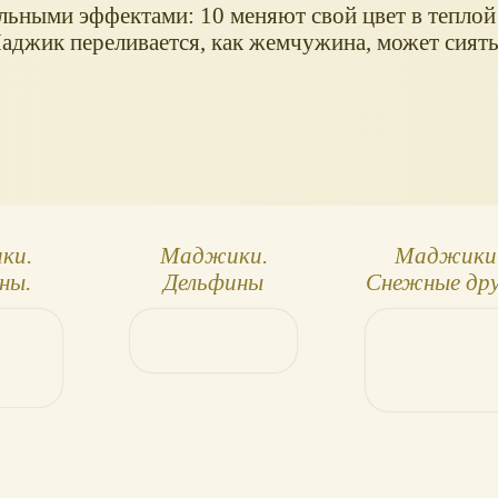
ьными эффектами: 10 меняют свой цвет в теплой 
Маджик переливается, как жемчужина, может сиять
ки.
Маджики.
Маджики
ны.
Дельфины
Снежные дру
ываем
(Magiki. Snow 
ки!
Friends), зап
июль 202