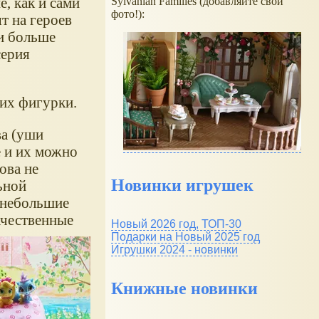
, как и сами
Sylvanian Families (добавляйте свои
фото!):
т на героев
и больше
серия
 их фигурки.
ва (уши
 и их можно
ова не
Новинки игрушек
ьной
и небольшие
ачественные
Новый 2026 год, ТОП-30
Подарки на Новый 2025 год
Игрушки 2024 - новинки
Книжные новинки