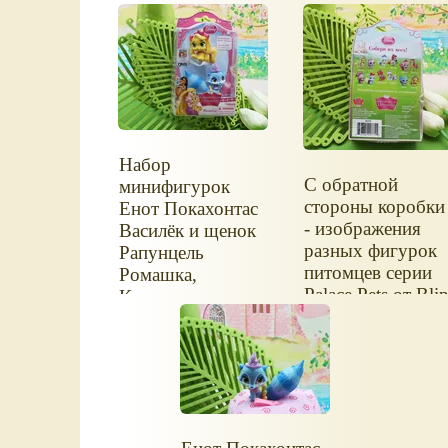
Набор
С обратной
минифигурок
стороны коробки
Енот Покахонтас
- изображения
Василёк и щенок
разных фигурок
Рапунцель
питомцев серии
Ромашка,
Palace Pets от Bli
Королевские
Toys.
питомцы Palace
Pets от Blip Toys,
в упаковке.