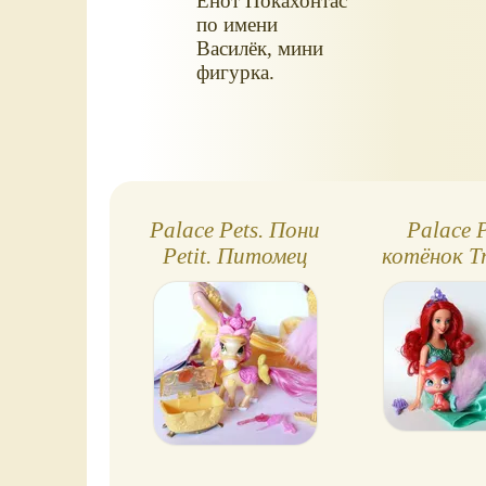
Енот Покахонтас
по имени
Василёк, мини
фигурка.
Palace Pets. Пони
Palace P
Petit. Питомец
котёнок Tr
Белль
(пито
русалочки 