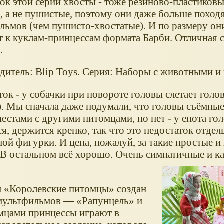
к этой серии хвосты - тоже резиново-пластиковые
, а не пушистые, поэтому они даже больше походя
льмов (чем пушисто-хвостатые). И по размеру он
т к куклам-принцессам формата Барби. Отличная 
.
дитель: Blip Toys. Серия: Наборы с животными и
ок - у собачки при повороте головы слетает голо
. Мы сначала даже подумали, что головы съёмные
естами с другими питомцами, но нет - у енота гол
я, держится крепко, так что это недостаток отдел
ной фигурки. И цена, пожалуй, за такие простые 
 В остальном всё хорошо. Очень симпатичные и к
и
Королевские питомцы
создан
 мультфильмов —
Рапунцель
и
омцами принцессы играют в