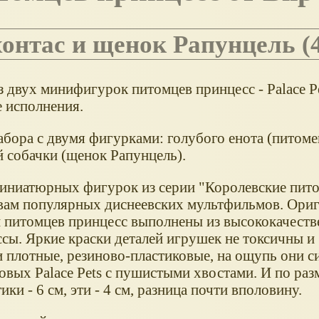
хонтас и щенок Рапунцель (4
 двух минифигурок питомцев принцесс - Palace P
е исполнения.
абора с двумя фигурками: голубого енота (питоме
й собачки (щенок Рапунцель).
иниатюрных фигурок из серии "Королевские пит
вам популярных диснеевских мультфильмов. Ори
 питомцев принцесс выполнены из высококачеств
ссы. Яркие краски деталей игрушек не токсичны и
 плотные, резиново-пластиковые, на ощупь они с
овых Palace Pets с пушистыми хвостами. И по раз
и - 6 см, эти - 4 см, разница почти вполовину.