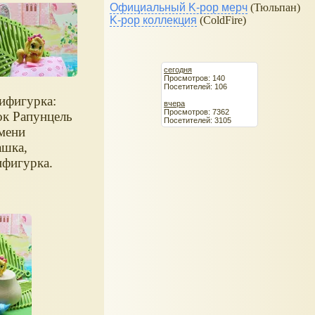
Официальный K-pop мерч
(Тюльпан)
K-pop коллекция
(ColdFire)
сегодня
Просмотров: 140
Посетителей: 106
ифигурка:
вчера
Просмотров: 7362
к Рапунцель
Посетителей: 3105
мени
шка,
фигурка.