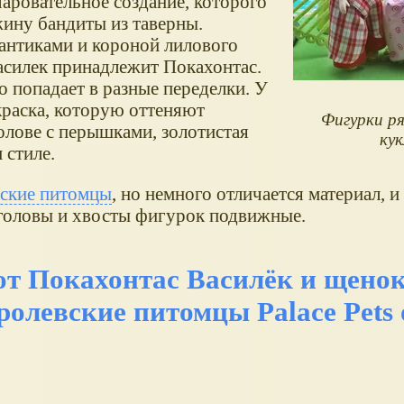
ровательное создание, которого
ину бандиты из таверны.
антиками и короной лилового
Василек принадлежит Покахонтас.
 попадает в разные переделки. У
раска, которую оттеняют
Фигурки ря
лове с перышками, золотистая
кук
 стиле.
ские питомцы
, но немного отличается материал, и
 головы и хвосты фигурок подвижные.
т Покахонтас Василёк и щено
олевские питомцы Palace Pets о