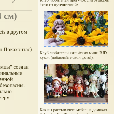
Клуб любителей прогулок с игрушками:
фото из путешествий:
 см)
ets в другом
ц Покахонтас)
Клуб любителей китайских мини BJD
кукол (добавляйте свои фото!):
омцы" создан
гинальные
енной
 безопасны.
ильно
меру
Как вы расставляете мебель в домиках