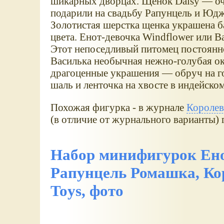
шикарных дворцах. Щенок Daisy — оча
подарили на свадьбу Рапунцель и Юдж
Золотистая шерстка щенка украшена б
цвета. Енот-девочка Windflower или 
Этот непоседливый питомец постоянно
Василька необычная нежно-голубая ок
драгоценные украшения — обруч на го
шаль и ленточка на хвосте в индейском
Похожая фигурка - в журнале
Королев
(в отличие от журнального варианты)
Набор минифигурок Ено
Рапунцель Ромашка, Кор
Toys, фото