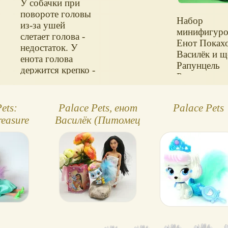
У собачки при
повороте головы
Набор
из-за ушей
минифигур
слетает голова -
Енот Поках
недостаток. У
Василёк и щ
енота голова
Рапунцель
держится крепко -
Ромашка,
не снимается.
Королевски
питомцы Pal
ets:
Palace Pets, енот
Palace Pets
Pets от Blip
easure
Василёк (Питомец
на фото ряд
мец
Покахонтас)
18-см кукло
Ариэль)