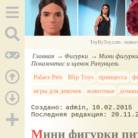
ToyByToy.com - новос
Главная
Фигурки
Мини фигурки
Покахонтас и щенок Рапунцель
Palace Pets
Blip Toys
принцесса
ф
игры для девочек
животные
домаш
admin
10.02.2015
20.11.
Мини фигурки пи