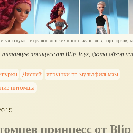
ти мира кукол, игрушек, детских книг и журналов, партворков,
 питомцев принцесс от Blip Toys, фото обзор на
игурки
Дисней
игрушки по мультфильмам
ние питомцы
2015
томцев принцесс от Blip