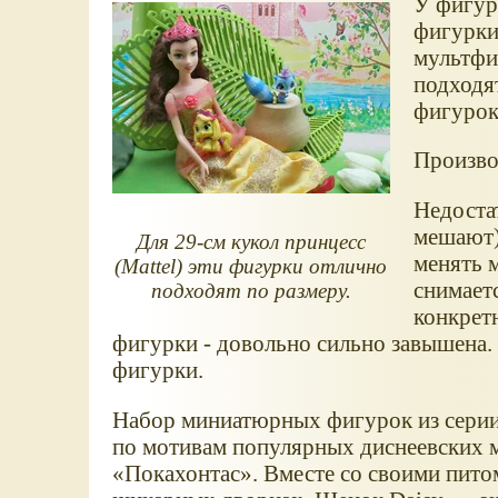
У фигуро
фигурки
мультфи
подходя
фигурок
Произво
Недостат
мешают)
Для 29-см кукол принцесс
менять м
(Mattel) эти фигурки отлично
снимаетс
подходят по размеру.
конкрет
фигурки - довольно сильно завышена.
фигурки.
Набор миниатюрных фигурок из сери
по мотивам популярных диснеевских
Покахонтас
. Вместе со своими пит