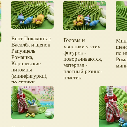
Енот Покахонтас
Головы и
Мин
Василёк и щенок
хвостики у этих
щено
Рапунцель
фигурок -
по и
Ромашка,
поворачиваются,
Рома
Королевские
материал -
мини
питомцы
плотный резино-
(минифигурки),
пластик.
по спинки.
p