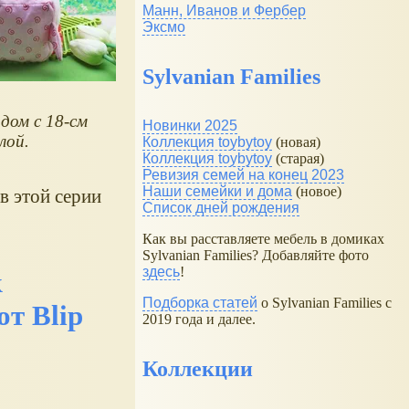
Манн, Иванов и Фербер
Эксмо
Sylvanian Families
дом с 18-см
Новинки 2025
лой.
Коллекция toybytoy
(новая)
Коллекция toybytoy
(старая)
Ревизия семей на конец 2023
Наши семейки и дома
(новое)
 в этой серии
Список дней рождения
Как вы расставляете мебель в домиках
Sylvanian Families? Добавляйте фото
здесь
!
к
Подборка статей
о Sylvanian Families с
т Blip
2019 года и далее.
Коллекции