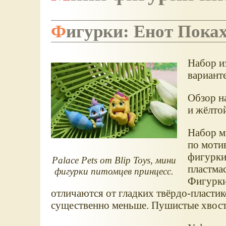
Фигурки: Енот Пока
Набор из
вариант
Обзор н
и жёлто
Набор м
по моти
фигурки
Palace Pets от Blip Toys, мини
пластма
фигурки питомцев принцесс.
Фигурки
отличаются от гладких твёрдо-пластик
существенно меньше. Пушистые хвостик