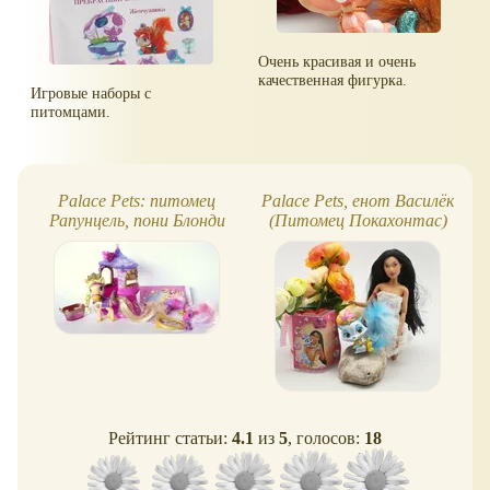
Очень красивая и очень
качественная фигурка.
Игровые наборы с
питомцами.
Palace Pets: питомец
Palace Pets, енот Василёк
Рапунцель, пони Блонди
(Питомец Покахонтас)
Рейтинг статьи:
4.1
из
5
, голосов:
18