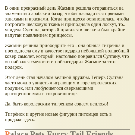
В один прекрасный день Жасмин решила отправиться на
знаменитый арабский базар, чтобы насладиться пряными
запахами и красками. Когда принцесса остановилась, чтобы
потрогать шелковую ткань и приподняла один лоскут, то...
увидела Султана, который прятался в шелке и был крайне
напуган появлением принцессы.
Жасмин решила приободрить его - она обняла тигренка и
преподнесла ему в качестве подарка небольшой волшебный
ковер-самолет, который настолько понравился Султану, что
он набрался смелости и поблагодарил Жасмие за этот
подарок.
Этот день стал началом великой дружбы. Теперь Султана
часто можно увидеть л играющим в горе королевских
подушек, или любующегося сверкающими
драгоценностями в сокровищнице.
Да, быть королевским тигренком совсем неплохо!
Тигрёнок и другие новые фигурки питомцев есть в
продаже здесь.
Palace Pets Furry Tail Friends