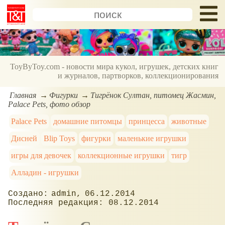
ToyByToy.com - новости мира кукол, игрушек, детских книг
и журналов, партворков, коллекционирования
Главная
Фигурки
Тигрёнок Султан, питомец Жасмин,
Palace Pets, фото обзор
Palace Pets
домашние питомцы
принцесса
животные
Дисней
Blip Toys
фигурки
маленькие игрушки
игры для девочек
коллекционные игрушки
тигр
Алладин - игрушки
admin
06.12.2014
08.12.2014