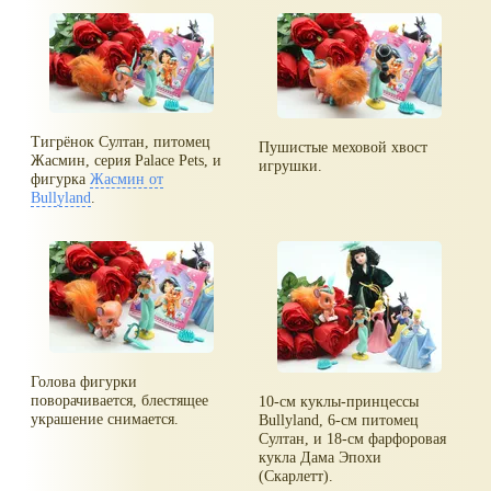
Тигрёнок Султан, питомец
Пушистые меховой хвост
Жасмин, серия Palace Pets, и
игрушки.
фигурка
Жасмин от
Bullyland
.
Голова фигурки
поворачивается, блестящее
10-см куклы-принцессы
украшение снимается.
Bullyland, 6-см питомец
Султан, и 18-см фарфоровая
кукла Дама Эпохи
(Скарлетт).