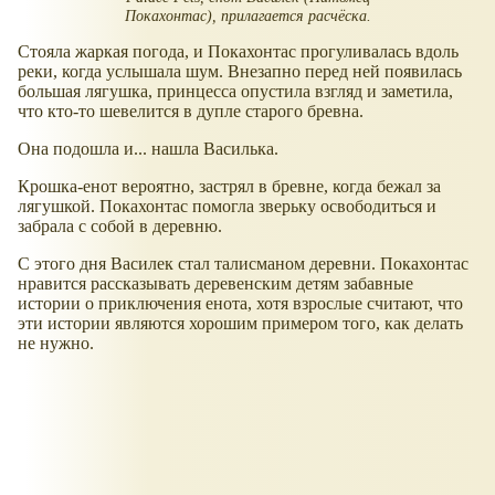
Покахонтас), прилагается расчёска.
Стояла жаркая погода, и Покахонтас прогуливалась вдоль
реки, когда услышала шум. Внезапно перед ней появилась
большая лягушка, принцесса опустила взгляд и заметила,
что кто-то шевелится в дупле старого бревна.
Она подошла и... нашла Василька.
Крошка-енот вероятно, застрял в бревне, когда бежал за
лягушкой. Покахонтас помогла зверьку освободиться и
забрала с собой в деревню.
С этого дня Василек стал талисманом деревни. Покахонтас
нравится рассказывать деревенским детям забавные
истории о приключения енота, хотя взрослые считают, что
эти истории являются хорошим примером того, как делать
не нужно.