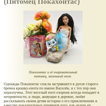
(Питомец Покахонтас)
Покахонтас и её очаровательный
питомец, маленький енот.
Однажды Покахонтас спасла застрявшего в дупле старого
бревна крошку-енота по имени Василёк, и с тех пор они
неразлучны. Этот веселый енот-озорник всегда попадает в
неприятности, и люди, живущие в деревне, любят
рассказывать своим детям истории о его приключениях в
качестве показательных примеров того, как делать не