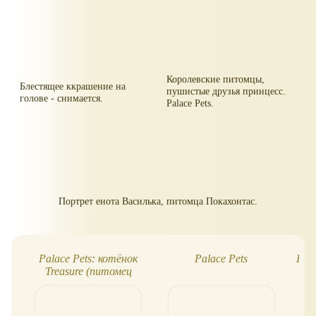
Королевские питомцы,
Блестящее ккрашение на
пушистые друзья принцесс.
голове - снимается.
Palace Pets.
Портрет енота Василька, питомца Покахонтас.
Palace Pets: котёнок
Palace Pets
Pala
Treasure (питомец
русалочки Ариэль)