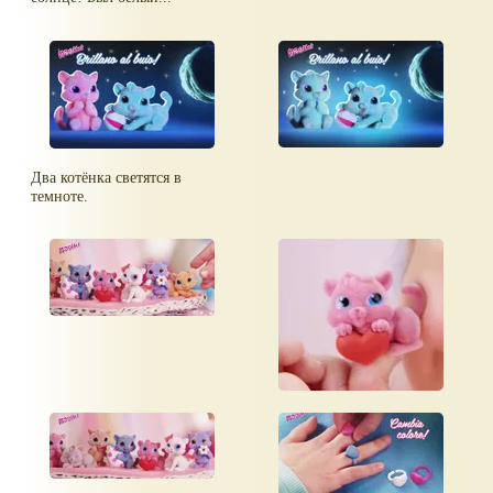
Два котёнка светятся в
темноте.