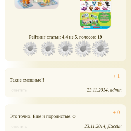
Рейтинг статьи:
4.4
из
5
, голосов:
19
Такие смешные!!
23.11.2014
admin
ответить
Это точно! Ещё и породистые!☺
23.11.2014
Джейн
ответить