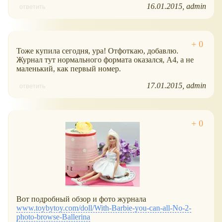
16.01.2015
admin
ответить
Тоже купила сегодня, ура! Отфоткаю, добавлю.
Журнал тут нормального формата оказался, А4, а не
маленький, как первый номер.
17.01.2015
admin
ответить
Вот подробный обзор и фото журнала
www.toybytoy.com/doll/With-Barbie-you-can-all-No-2-
photo-browse-Ballerina