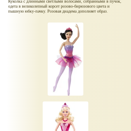
Куколка с длинными светлыми волосами, собранными в пучок,
одета в великолепный корсет розово-бирюзового цвета и
пышную юбку-пачку. Розовая диадема дополняет образ.