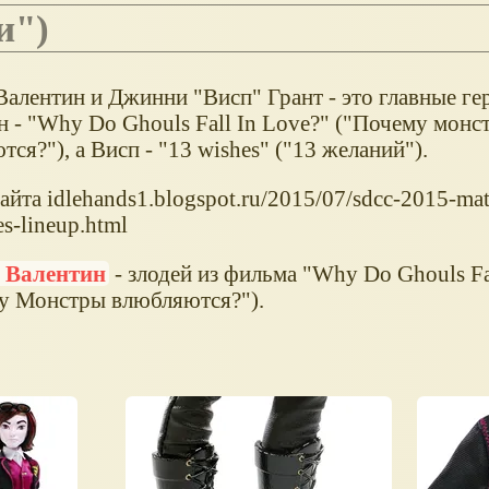
еи")
Валентин и Джинни "Висп" Грант - это главные г
н - "Why Do Ghouls Fall In Love?" ("Почему монс
ся?"), а Висп - "13 wishes" ("13 желаний").
айта idlehands1.blogspot.ru/2015/07/sdcc-2015-mat
es-lineup.html
 Валентин
- злодей из фильма "Why Do Ghouls Fa
у Монстры влюбляются?").