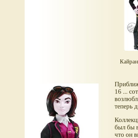
Кайран
Приближ
16 ... с
возлюбл
теперь д
Коллек
был бы в
что он в