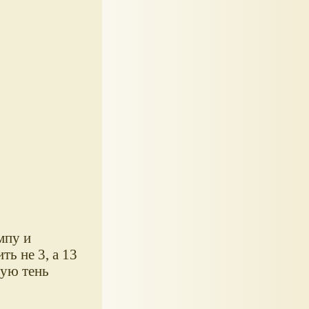
мпу и
ь не 3, а 13
лую тень