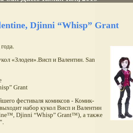
lentine, Djinni “Whisp” Grant
года.
укол «Злодеи».Висп и Валентин. San
e
isp” Grant
йшего фестиваля комиксов - Комик-
 выходит набор кукол Висп и Валентин
tine™, Djinni “Whisp” Grant™), а также
".