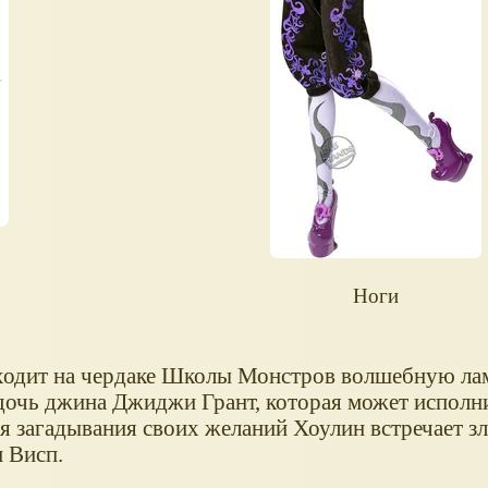
Ноги
ходит на чердаке Школы Монстров волшебную ла
дочь джина Джиджи Грант, которая может исполнит
я загадывания своих желаний Хоулин встречает з
 Висп.