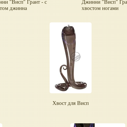
ни "Висп" Грант - с
Джинни "Висп" Гран
стом джинна
хвостом ногами
Хвост для Висп