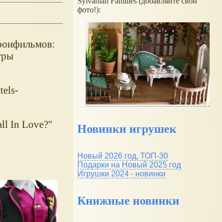
Sylvanian Families (добавляйте свои
фото!):
ероифильмов:
тры
tels-
ll In Love?"
Новинки игрушек
Новый 2026 год, ТОП-30
Подарки на Новый 2025 год
Игрушки 2024 - новинки
Книжные новинки