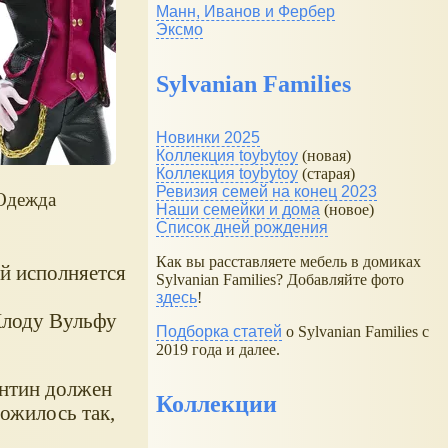
Манн, Иванов и Фербер
Эксмо
Sylvanian Families
Новинки 2025
Коллекция toybytoy
(новая)
Коллекция toybytoy
(старая)
Ревизия семей на конец 2023
Одежда
Наши семейки и дома
(новое)
Список дней рождения
Как вы расставляете мебель в домиках
й исполняется
Sylvanian Families? Добавляйте фото
здесь
!
 Клоду Вульфу
Подборка статей
о Sylvanian Families с
2019 года и далее.
ентин должен
Коллекции
ложилось так,