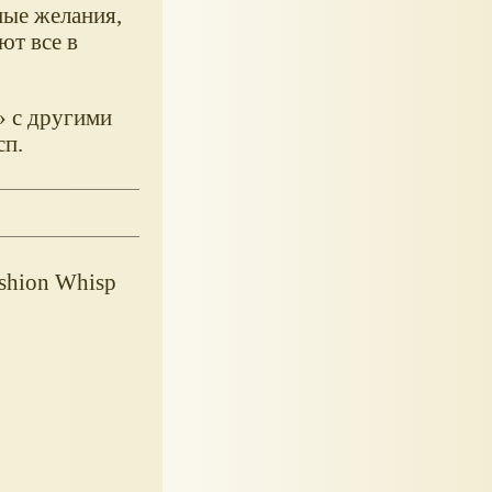
ные желания,
ют все в
» с другими
сп.
ashion Whisp