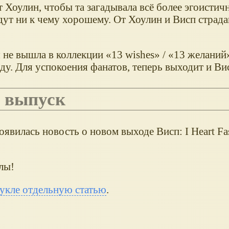
 Хоулин, чтобы та загадывала всё более эгоистич
дут ни к чему хорошему. От Хоулин и Висп страда
 не вышла в коллекции «13 wishes» / «13 желаний
ду. Для успокоения фанатов, теперь выходит и Ви
й выпуск
оявилась новость о новом выходе Висп: I Heart F
лы!
кукле отдельную статью
.