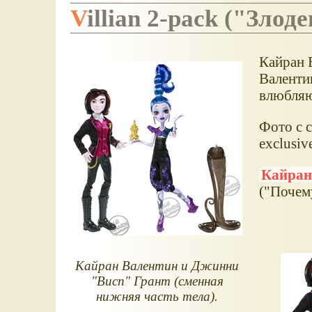
Villian 2-pack ("Злод
Кайран 
Валенти
влюбляют
Фото с с
exclusiv
Кайран
("Почем
Кайран Валентин и Джинни
"Висп" Грант (сменная
нижняя часть тела).