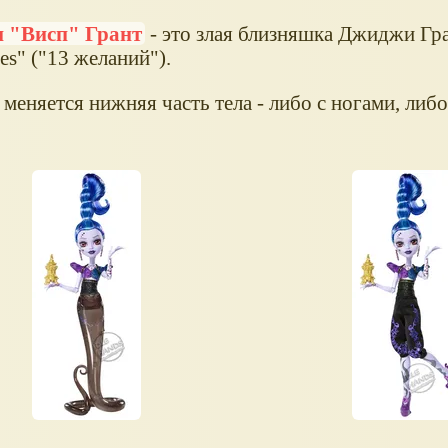
 "Висп" Грант
- это злая близняшка Джиджи Гр
es" ("13 желаний").
меняется нижняя часть тела - либо с ногами, либо