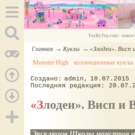
ToyByToy.com - новос
Главная
Куклы
«Злодеи». Висп 
Monster High
коллекционные куклы
admin
10.07.2015
20.07.
«Злодеи». Висп и
Эксклюзив Школы монстров на