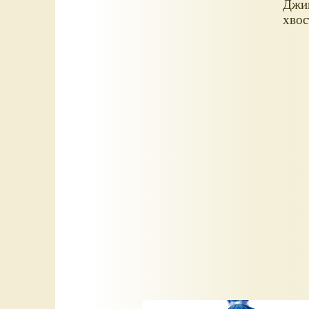
Джин
хво