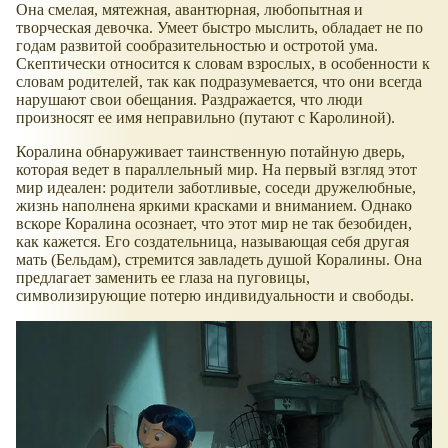
Она смелая, мятежная, авантюрная, любопытная и
творческая девочка. Умеет быстро мыслить, обладает не по
годам развитой сообразительностью и остротой ума.
Скептически относится к словам взрослых, в особенности к
словам родителей, так как подразумевается, что они всегда
нарушают свои обещания. Раздражается, что люди
произносят ее имя неправильно (путают с Каролиной).
Коралина обнаруживает таинственную потайную дверь,
которая ведет в параллельный мир. На первый взгляд этот
мир идеален: родители заботливые, соседи дружелюбные,
жизнь наполнена яркими красками и вниманием. Однако
вскоре Коралина осознает, что этот мир не так безобиден,
как кажется. Его создательница, называющая себя другая
мать (Бельдам), стремится завладеть душой Коралины. Она
предлагает заменить ее глаза на пуговицы,
символизирующие потерю индивидуальности и свободы.