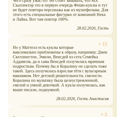
Чего сразу ужас-то? Не стоит забывать, что МХ
Скаллектор это в первую очередь Фешн-куклы и тут
не будет повтора персонажа как из мультфильма. Для
этого есть специальные фигурки от компаний Нека
и Лайка. Вот там повтор 100%.
28.02.2026
Гость
Но у Маттелл есть куклы которые
максимально приближены к образу, например: Джек
Скеллингтон, Эмили, Венсдей из сета Семейка
Аддамсов, да и сама Венсдей получилась мрачным
подросткам. Почему бы и Коралину не сделать тоже
такой. Здесь получилась взрослая тётя с вульгарным
макияжем. Нет детской решительности, смелости.
Коралина по мультику была целеустремленной,
смелой и умной девочкой. А кукла получилась, как
выше писали, подиумной.
28.02.2026
Гость Анастасия