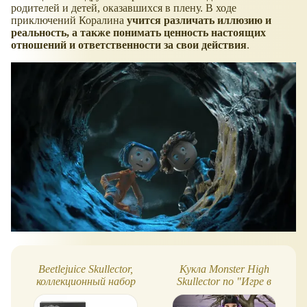
родителей и детей, оказавшихся в плену. В ходе
приключений Коралина
учится различать иллюзию и
реальность, а также понимать ценность настоящих
отношений и ответственности за свои действия
.
Beetlejuice Skullector,
Кукла Monster High
коллекционный набор
Skullector по "Игре в
кукол Monster High
кальмара"