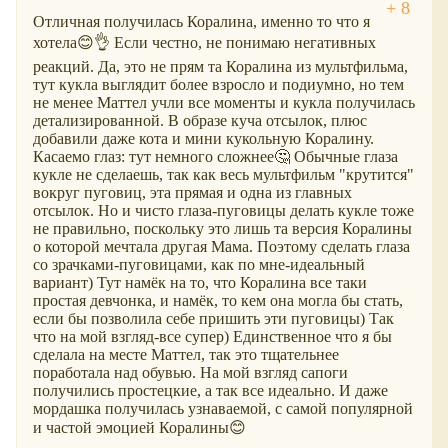
Отличная получилась Коралина, именно то что я
хотела😊👌 Если честно, не понимаю негативных
реакций. Да, это не прям та Коралина из мультфильма,
тут кукла выглядит более взросло и подиумно, но тем
не менее Маттел учли все моменты и кукла получилась
детализированной. В образе куча отсылок, плюс
добавили даже кота и мини кукольную Коралину.
Касаемо глаз: тут немного сложнее🤔 Обычные глаза
кукле не сделаешь, так как весь мультфильм "крутится"
вокруг пуговиц, эта прямая и одна из главных
отсылок. Но и чисто глаза-пуговицы делать кукле тоже
не правильно, поскольку это лишь та версия Коралины
о которой мечтала другая Мама. Поэтому сделать глаза
со зрачками-пуговицами, как по мне-идеальный
вариант) Тут намёк на то, что Коралина все таки
простая девчонка, и намёк, то кем она могла бы стать,
если бы позволила себе пришить эти пуговицы) Так
что на мой взгляд-все супер) Единственное что я бы
сделала на месте Маттел, так это тщательнее
поработала над обувью. На мой взгляд сапоги
получились простецкие, а так все идеально. И даже
мордашка получилась узнаваемой, с самой популярной
и частой эмоцией Коралины😊