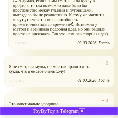
🤔 Я думаю, если бы мы смотрели на куклу в
профиль, то там возможно даже было бы
пространство между глазами и пуговицами,
выглядело бы не реалистично. К тому же магниты
могут утрачивать свою способность
примагничиваться со временем🤔 Возможно у
Маттел и возникала подобная идея, но они решили
просто не рисковать. Так что немного спорная идея)
03.03.2026
Гость
ответить
Я не смотрела мульт, но мне так нравится эта
кукла, что я ее себе очень хочу!
01.03.2026
Гость
ответить
Это максимально уродливо
ToyByToy в Telegram
✕
03.03.2026
Гость
ответить