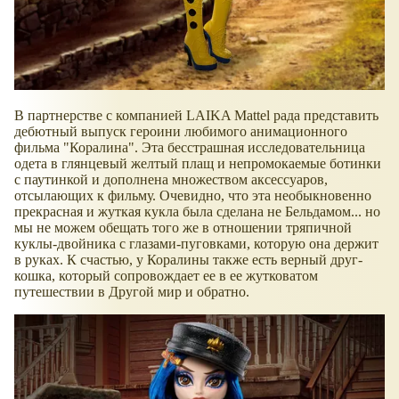
В партнерстве с компанией LAIKA Mattel рада представить
дебютный выпуск героини любимого анимационного
фильма "Коралина". Эта бесстрашная исследовательница
одета в глянцевый желтый плащ и непромокаемые ботинки
с паутинкой и дополнена множеством аксессуаров,
отсылающих к фильму. Очевидно, что эта необыкновенно
прекрасная и жуткая кукла была сделана не Бельдамом... но
мы не можем обещать того же в отношении тряпичной
куклы-двойника с глазами-пуговками, которую она держит
в руках. К счастью, у Коралины также есть верный друг-
кошка, который сопровождает ее в ее жутковатом
путешествии в Другой мир и обратно.