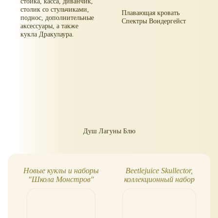
стойка, касса, диванчик,
столик со стульчиками,
Плавающая кровать
поднос, дополнительные
Спектры Вондергейст
аксессуары, а также
кукла Дракулаура.
Душ Лагуны Блю
Новые куклы и наборы
Beetlejuice Skullector,
"Школа Монстров"
коллекционный набор
(осень 2013)
кукол Monster High