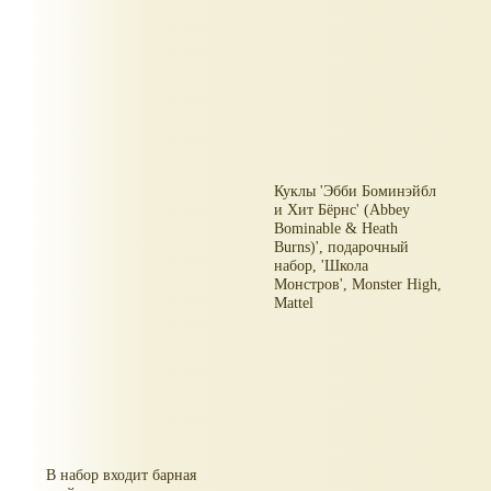
Куклы 'Эбби Боминэйбл
и Хит Бёрнс' (Abbey
Bominable & Heath
Burns)', подарочный
набор, 'Школа
Монстров', Monster High,
Mattel
В набор входит барная