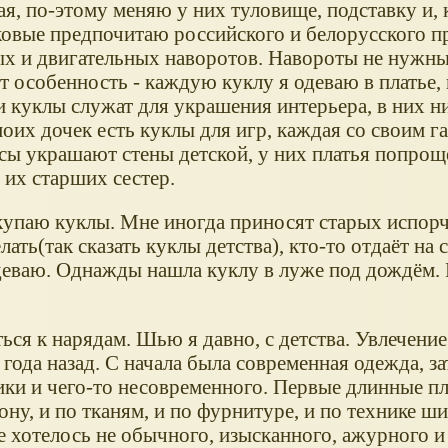
ая, по-этому меняю у них туловище, подставку и, 
ковые предпочитаю российского и белорусского п
х и двигательных наворотов. Навороты не нужны,
т особенность - каждую куклу я одеваю в платье,
и куклы служат для украшения интерьера, в них ни
моих дочек есть куклы для игр, каждая со своим г
ы украшают стены детской, у них платья попроще
 их старших сестер.
окупаю куклы. Мне иногда приносят старых испор
ать(так сказать куклы детства), кто-то отдаёт на 
деваю. Однажды нашла куклу в луже под дождём.
ься к нарядам. Шью я давно, с детства. Увлечени
года назад. С начала была современная одежда, за
ики и чего-то несовременного. Первые длинные п
ну, и по тканям, и по фурнитуре, и по технике ши
е хотелось не обычного, изысканного, ажурного и