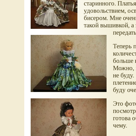
старинного. Плать
удовольствием, осв
бисером. Мне очен
такой вышивкой, а 
передать
Теперь 
количес
больше н
Можно, 
не буду.
плетени
буду оче
Это фот
посмотре
готова о
чему.