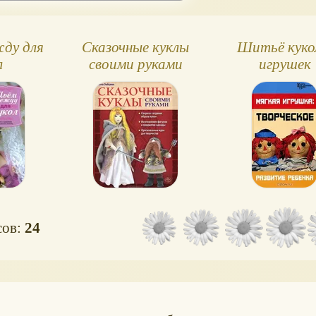
ду для
Сказочные куклы
Шитьё куко
л
своими руками
игрушек
сов:
24