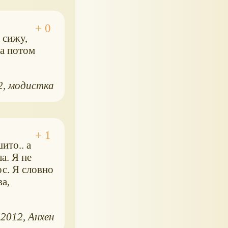
 сижу,
 а потом
2
модистка
ито.. а
а. Я не
с. Я словно
а,
.2012
Анхен