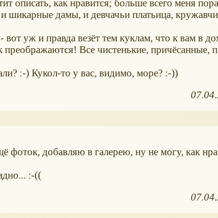
тит описать, как нравится; больше всего меня пора
 и шикарные дамы, и девчачьи платьица, кружавчи
 вот уж и правда везёт тем куклам, что к вам в до
ак преображаются! Все чистенькие, причёсанные, 
? :-) Кукол-то у вас, видимо, море? :-))
07.04
щё фоток, добавляю в галерею, ну не могу, как нра
но... :-((
07.04