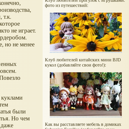
Клуб любителей прогулок с игрушками:
конечно,
фото из путешествий:
роизводства,
 т.к.
 которое
кто не играет.
ардеробом.
, но не менее
Клуб любителей китайских мини BJD
ченных
кукол (добавляйте свои фото!):
совсем.
 Повезло
е куклами
тем
латья были
тья. Но чем
Как вы расставляете мебель в домиках
 даже