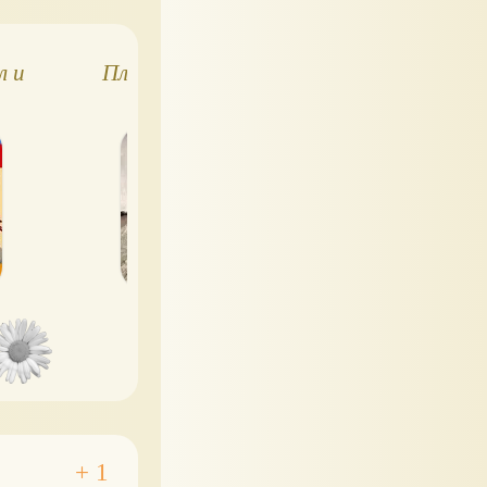
л и
Платья для Дам
Жилет и юбка-
эпохи
килт для Барби
выкройки