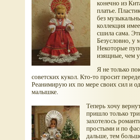
конечно из Кит
платье. Пласти
без музыкальны
коллекция имее
сшила сама. Эт
Безусловно, у 
Некоторые пупс
изящные, чем у
Я не только п
советских кукол. Кто-то просит передел
Реанимирую их по мере своих сил и о
малышке.
Теперь хочу вернут
пришло только три 
захотелось романт
простыми и по фасо
дальше, тем больш