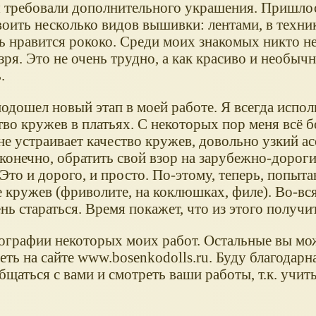
я требовали дополнительного украшения. Пришлос
оить несколько видов вышивки: лентами, в техни
ь нравится рококо. Среди моих знакомых никто не
зря. Это не очень трудно, а как красиво и необычн
.
подошел новый этап в моей работе. Я всегда испо
тво кружев в платьях. С некоторых пор меня всё 
е устраивает качество кружев, довольно узкий ас
конечно, обратить свой взор на зарубежно-дороги
 Это и дорого, и просто. По-этому, теперь, попыт
е кружев (фриволите, на коклюшках, филе). Во-вс
нь стараться. Время покажет, что из этого получи
ографии некоторых моих работ. Остальные вы мо
ть на сайте www.bosenkodolls.ru. Буду благодарна
бщаться с вами и смотреть ваши работы, т.к. учить