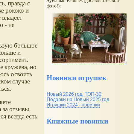
Sylvanian Families (добавляйте свои
ь, правда с
фото!):
ке рококо и
 владеет
о - не
льзую большое
больше и
сортимент.
е кружева, но
аюсь освоить
Новинки игрушек
яком случае
ться.
Новый 2026 год, ТОП-30
Подарки на Новый 2025 год
жете
Игрушки 2024 - новинки
 за отзывы,
ся всегда есть
Книжные новинки