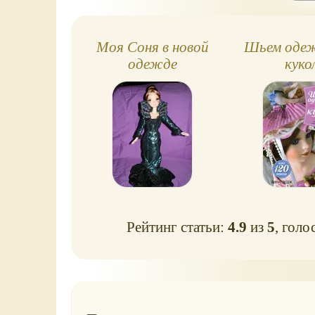
Моя Соня в новой
Шьем одеж
одежде
куко
Рейтинг статьи:
4.9
из
5
, голо