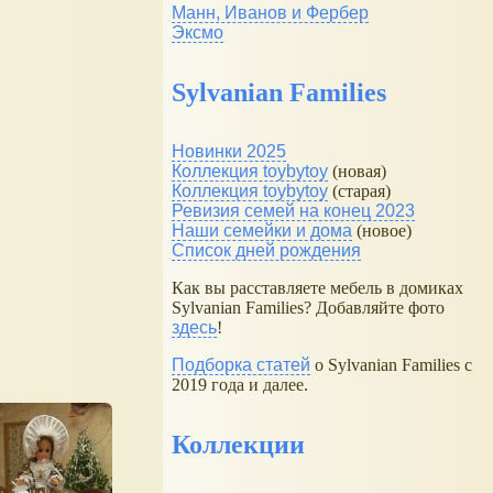
Манн, Иванов и Фербер
Эксмо
Sylvanian Families
Новинки 2025
Коллекция toybytoy
(новая)
Коллекция toybytoy
(старая)
Ревизия семей на конец 2023
Наши семейки и дома
(новое)
Список дней рождения
Как вы расставляете мебель в домиках
Sylvanian Families? Добавляйте фото
здесь
!
Подборка статей
о Sylvanian Families с
2019 года и далее.
Коллекции