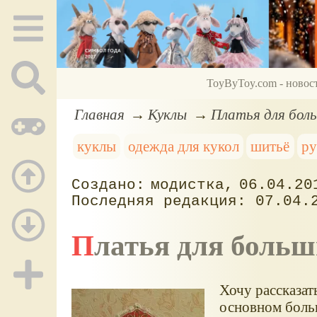
ToyByToy.com - новос
Главная
Куклы
Платья для боль
куклы
одежда для кукол
шитьё
ру
модистка
06.04.20
07.04.
Платья для боль
Хочу рассказат
основном боль