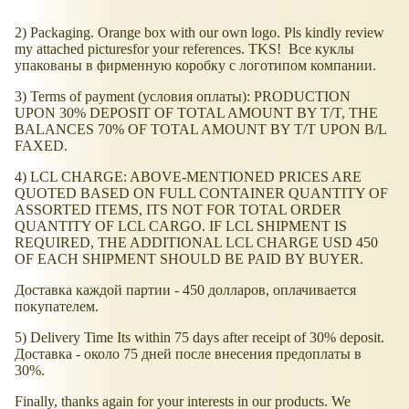
2) Packaging. Orange box with our own logo. Pls kindly review
my attached picturesfor your references. TKS! Все куклы
упакованы в фирменную коробку с логотипом компании.
3) Terms of payment (условия оплаты): PRODUCTION
UPON 30% DEPOSIT OF TOTAL AMOUNT BY T/T, THE
BALANCES 70% OF TOTAL AMOUNT BY T/T UPON B/L
FAXED.
4) LCL CHARGE: ABOVE-MENTIONED PRICES ARE
QUOTED BASED ON FULL CONTAINER QUANTITY OF
ASSORTED ITEMS, ITS NOT FOR TOTAL ORDER
QUANTITY OF LCL CARGO. IF LCL SHIPMENT IS
REQUIRED, THE ADDITIONAL LCL CHARGE USD 450
OF EACH SHIPMENT SHOULD BE PAID BY BUYER.
Доставка каждой партии - 450 долларов, оплачивается
покупателем.
5) Delivery Time Its within 75 days after receipt of 30% deposit.
Доставка - около 75 дней после внесения предоплаты в
30%.
Finally, thanks again for your interests in our products. We