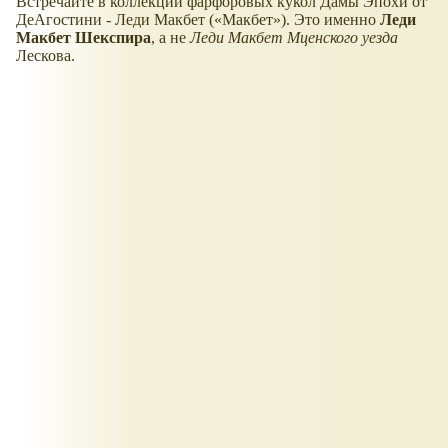
Встречайте в коллекции фарфоровых кукол Дамы Эпохи от
ДеАгостини - Леди Макбет (
Макбет
). Это именно
Леди
Макбет Шекспира
, а не
Леди Макбет Мценского уезда
Лескова.