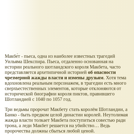
Макбе́т - пьеса, одна из наиболее известных трагедий
Уильяма Шекспира. Пьеса, отдаленно основанная на
истории реального шотландского короля Макбета, часто
представляется архетипичной историей
об опасности
чрезмерной жажды власти и измены друзьям
. Хотя тема
вдохновлена реальным персонажем, в трагедии есть много
сверхъестественных элементов, которые отклоняются от
исторической биографии короля пиктов, правившего
Шотландией с 1040 по 1057 год.
Три ведьмы пророчат Макбету стать королём Шотландии, а
Банко - быть предком целой династии королей. Неутолимая
жажда власти толкает Макбета поступиться совестью ради
трона, а леди Макбет решается на убийство… Ведь
пророчества должны сбыться любой ценой.