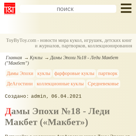
ToyByToy.com - новости мира кукол, игрушек, детских книг
и журналов, партворков, коллекционирования
Главная
Куклы
Дамы Эпохи №18 - Леди Макбет
("Макбет")
Дамы Эпохи
куклы
фарфоровые куклы
партворк
ДеАгостини
коллекционные куклы
Средневековье
admin
06.04.2021
Дамы Эпохи №18 - Леди
Макбет (
Макбет
)