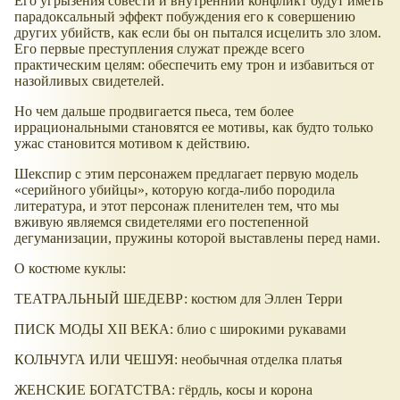
Его угрызения совести и внутренний конфликт будут иметь
парадоксальный эффект побуждения его к совершению
других убийств, как если бы он пытался исцелить зло злом.
Его первые преступления служат прежде всего
практическим целям: обеспечить ему трон и избавиться от
назойливых свидетелей.
Но чем дальше продвигается пьеса, тем более
иррациональными становятся ее мотивы, как будто только
ужас становится мотивом к действию.
Шекспир с этим персонажем предлагает первую модель
серийного убийцы
, которую когда-либо породила
литература, и этот персонаж пленителен тем, что мы
вживую являемся свидетелями его постепенной
дегуманизации, пружины которой выставлены перед нами.
О костюме куклы:
ТЕАТРАЛЬНЫЙ ШЕДЕВР: костюм для Эллен Терри
ПИСК МОДЫ XII ВЕКА: блио с широкими рукавами
КОЛЬЧУГА ИЛИ ЧЕШУЯ: необычная отделка платья
ЖЕНСКИЕ БОГАТСТВА: гёрдль, косы и корона