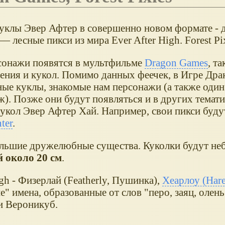
уклы Эвер Афтер в совершенно новом формате - 
— лесные пикси из мира Ever After High. Forest Pix
сонажи появятся в мультфильме
Dragon Games
, т
ения и кукол. Помимо данных феечек, в Игре Дра
ные куклы, знакомые нам персонажи (а также оди
ж). Позже они будут появляться и в других темат
укол Эвер Афтер Хай. Например, свои пикси будут
ter
.
ольшие дружелюбные существа. Куколки будут не
 около 20 см
.
gh - Физерлай (Featherly, Пушинка),
Хеарлоу (Hare
е" имена, образованные от слов "перо, заяц, олень
и Вероникуб.