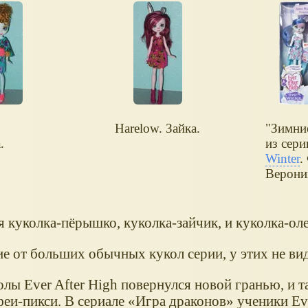
Harelow. Зайка.
"Зимни
.
из сер
Winter
.
Верони
 куколка-пёрышко, куколка-зайчик, и куколка-оле
ие от больших обычных кукол серии, у этих не ви
лы Ever After High повернулся новой гранью, и т
еи-пикси. В сериале «Игра драконов» ученики Eve