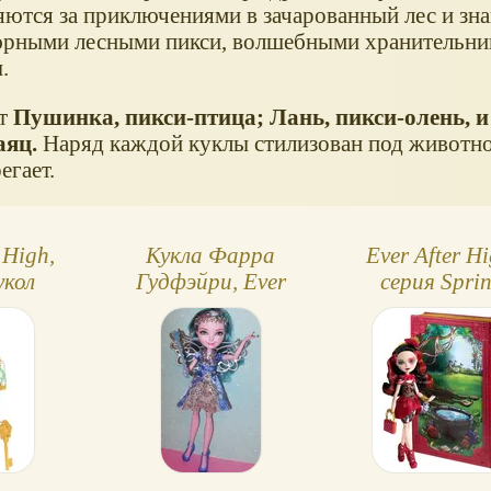
яются за приключениями в зачарованный лес и зна
рными лесными пикси, волшебными хранительни
.
ут
Пушинка, пикси-птица; Лань, пикси-олень, и
аяц.
Наряд каждой куклы стилизован под животно
егает.
 High,
Кукла Фарра
Ever After Hi
укол
Гудфэйри, Ever
серия Spri
e Woods
After High
Unsprung (Ск
ые
наизнанку
ения)