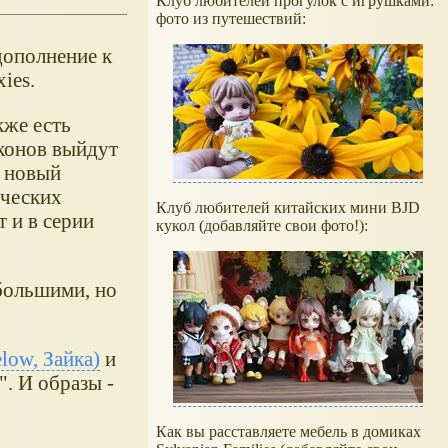
Клуб любителей прогулок с игрушками:
фото из путешествий:
дополнение к
ies.
акже есть
конов выйдут
н новый
ических
Клуб любителей китайских мини BJD
 и в серии
кукол (добавляйте свои фото!):
большими, но
low, Зайка)
и
". И образы -
Как вы расставляете мебель в домиках