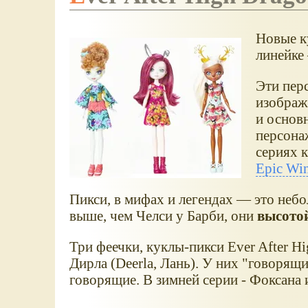
Новые к
линейке 
Эти пер
изображ
и основ
персона
сериях к
Epic Win
Пикси, в мифах и легендах — это неб
выше, чем Челси у Барби, они
высотой
Три феечки, куклы-пикси Ever After Hi
Дирла (Deerla, Лань). У них "говорящи
говорящие. В зимней серии - Фоксана 