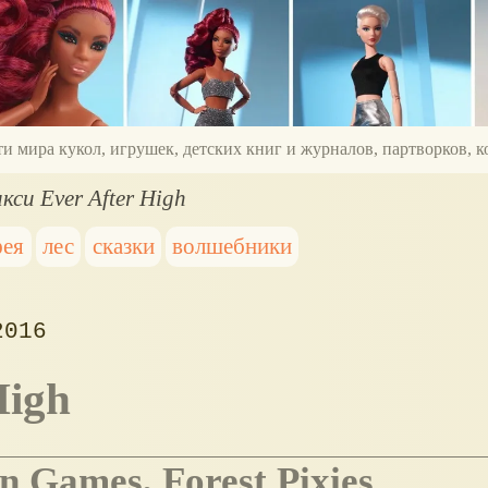
ти мира кукол, игрушек, детских книг и журналов, партворков,
кси Ever After High
фея
лес
сказки
волшебники
2016
High
on Games, Forest Pixies