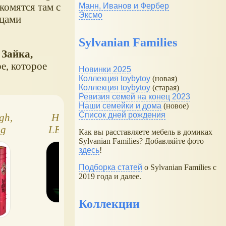
комятся там с
Манн, Иванов и Фербер
Эксмо
цами
Sylvanian Families
 Зайка,
е, которое
Новинки 2025
Коллекция toybytoy
(новая)
Коллекция toybytoy
(старая)
Ревизия семей на конец 2023
Наши семейки и дома
(новое)
Список дней рождения
gh,
Новые наборы
Сказочный лес 
ng
LEGO ® Wicked
Волшебный зам
Как вы расставляете мебель в домиках
азка
Sylvanian Famili
Sylvanian Families? Добавляйте фото
здесь
!
)
Подборка статей
о Sylvanian Families с
2019 года и далее.
Коллекции