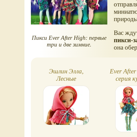
отправл
миниатю
природы
Вас жд
Пикси Ever After High: первые
пикси-з
три и две зимние.
она обер
Эшлин Элла,
Ever After
Лесные
серия к
приключения, Ever
Through Th
After High
(Лесн
приключ