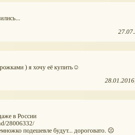
ились...
27.07
 рожками ) я хочу её купить☺
28.01.2016
даже в России
nd/28006332/
емножко подешевле будут... дороговато. ☹