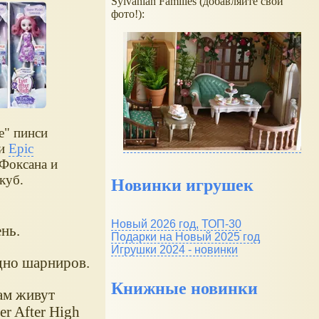
Sylvanian Families (добавляйте свои
фото!):
е" пинси
ии
Epic
 Фоксана и
куб.
Новинки игрушек
Новый 2026 год, ТОП-30
нь.
Подарки на Новый 2025 год
Игрушки 2024 - новинки
дно шарниров.
Книжные новинки
ам живут
r After High