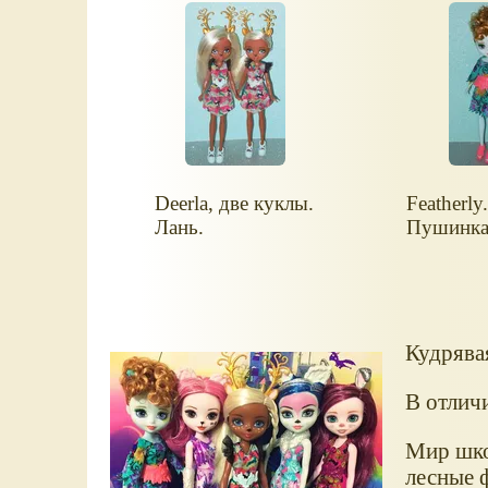
Deerla, две куклы.
Featherly.
Лань.
Пушинка
Кудрявая
В отлич
Мир шко
лесные ф