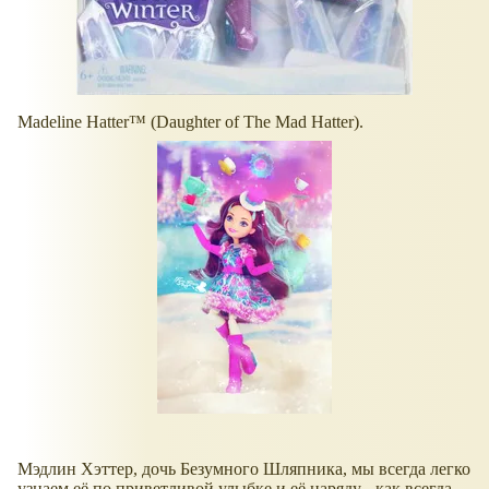
Madeline Hatter™ (Daughter of The Mad Hatter).
Мэдлин Хэттер, дочь Безумного Шляпника, мы всегда легко
узнаем её по приветливой улыбке и её наряду - как всегда,