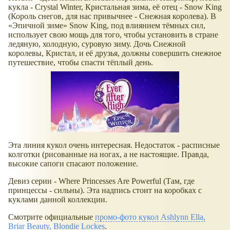
кукла - Crystal Winter, Кристальная зима, её отец - Snow King
(Король снегов, для нас привычнее - Снежная королева). В
Эпичной зиме
Snow King, под влиянием тёмных сил,
использует свою мощь для того, чтобы установить в стране
ледяную, холодную, суровую зиму. Дочь Снежной
королевы, Кристал, и её друзья, должны совершить снежное
путешествие, чтобы спасти тёплый день.
Эта линия кукол очень интересная. Недостаток - расписные
колготки (рисованные на ногах, а не настоящие. Правда,
высокие сапоги спасают положение.
Девиз серии - Where Princesses Are Powerful (Там, где
принцессы - сильны). Эта надпись стоит на коробках с
куклами данной коллекции.
Смотрите официальные
промо-фото кукол Ashlynn Ella,
Briar Beauty, Blondie Lockes
.