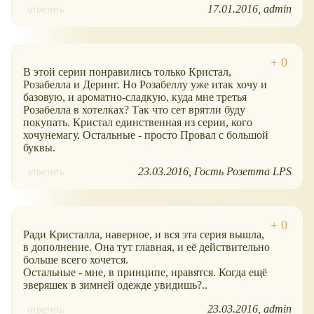
17.01.2016
admin
ответить
В этой серии понравились только Кристал,
Розабелла и Деринг. Но Розабеллу уже итак хочу и
базовую, и ароматно-сладкую, куда мне третья
Розабелла в хотелках? Так что сет врятли буду
покупать. Кристал единственная из серии, кого
хочунемагу. Остальные - просто Провал с большой
буквы.
23.03.2016
Гость Розетта LPS
ответить
Ради Кристалла, наверное, и вся эта серия вышла,
в дополнение. Она тут главная, и её действительно
больше всего хочется.
Остальные - мне, в принципе, нравятся. Когда ещё
эверяшек в зимней одежде увидишь?..
23.03.2016
admin
ответить