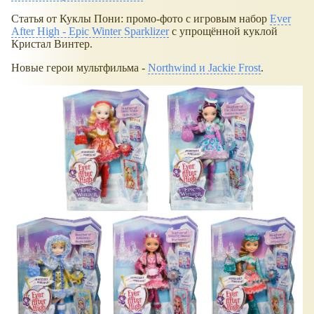
Статья от Куклы Пони: промо-фото с игровым набор
Ever
After High - Epic Winter Sparklizer
с упрощённой куклой
Кристал Винтер.
Новые герои мультфильма -
Northwind и Jackie Frost
.