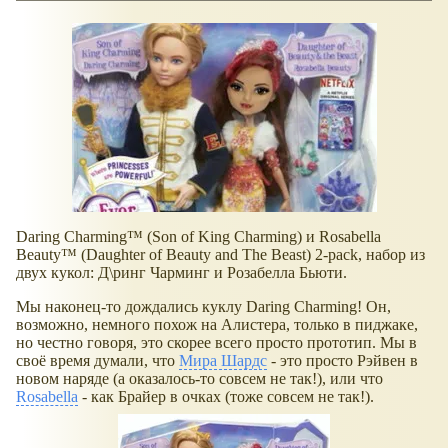
Daring Charming™ (Son of King Charming) и Rosabella
Beauty™ (Daughter of Beauty and The Beast) 2-pack, набор из
двух кукол: Д\ринг Чарминг и Розабелла Бьюти.
Мы наконец-то дождались куклу Daring Charming! Он,
возможно, немного похож на Алистера, только в пиджаке,
но честно говоря, это скорее всего просто прототип. Мы в
своё время думали, что
Мира Шардс
- это просто Рэйвен в
новом наряде (а оказалось-то совсем не так!), или что
Rosabella
- как Брайер в очках (тоже совсем не так!).