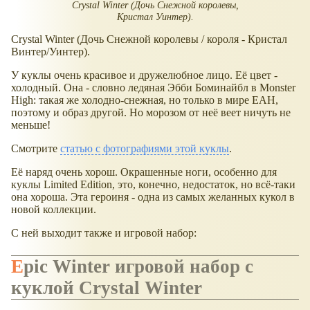
Crystal Winter (Дочь Снежной королевы,
Кристал Уинтер).
Crystal Winter (Дочь Снежной королевы / короля - Кристал
Винтер/Уинтер).
У куклы очень красивое и дружелюбное лицо. Её цвет -
холодный. Она - словно ледяная Эбби Боминайбл в Monster
High: такая же холодно-снежная, но только в мире EAH,
поэтому и образ другой. Но морозом от неё веет ничуть не
меньше!
Смотрите
статью с фотографиями этой куклы
.
Её наряд очень хорош. Окрашенные ноги, особенно для
куклы Limited Edition, это, конечно, недостаток, но всё-таки
она хороша. Эта героиня - одна из самых желанных кукол в
новой коллекции.
С ней выходит также и игровой набор:
Epic Winter игровой набор с
куклой Crystal Winter