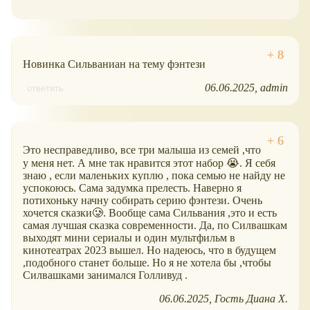
Новинка Сильваниан на тему фэнтези
06.06.2025
admin
ответить
Это несправедливо, все три малыша из семей ,что
у меня нет. А мне так нравится этот набор 😭. Я себя
знаю , если маленьких куплю , пока семью не найду не
успокоюсь. Сама задумка прелесть. Наверно я
потихоньку начну собирать серию фэнтези. Очень
хочется сказки🥲. Вообще сама Сильвания ,это и есть
самая лучшая сказка современности. Да, по Силвашкам
выходят мини сериалы и один мультфильм в
кинотеатрах 2023 вышел. Но надеюсь, что в будущем
,подобного станет больше. Но я не хотела бы ,чтобы
Силвашками занимался Голливуд .
06.06.2025
Гость Диана Х.