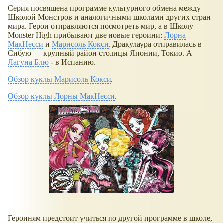
Серия посвящена программе культурного обмена между
Школой Монстров и аналогичными школами других стран
мира. Герои отправляются посмотреть мир, а в Школу
Monster High прибывают две новые героини:
Лорна
МакНесси
и
Марисоль Кокси
. Дракулаура отправилась в
Сибую — крупный район столицы Японии, Токио. А
Лагуна Блю
- в Испанию.
Обзор куклы Марисоль Кокси
.
Обзор куклы Лорны МакНесси
.
Героиням предстоит учиться по другой программе в школе,