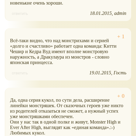
новенькие очень хороши.
18.01.2015
admin
ответить
Всё-таки видно, что над монстрихами и серией
долго и счастливо
работает одна команда: Китти
Чешир и Кедра Вуд имеют вполне монстровую
наружность, а Дракулаура из монстров - словно
японская принцесса.
19.01.2015
Гость
ответить
Да, одна серия кукол, по сути дела, расширение
линейки монстряшек. От сказочных героев уже никто
из родителей отказаться не сможет, а нужный успех
уже монстряшками обеспечен.
Они у нас так в одной полке и живут, Monster High и
Ever After High, выглядят как
единая команда
.:-)
Любимых кукол.