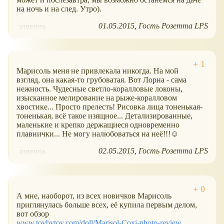
на ночь и на след. Утро).
01.05.2015
Гость Розетта LPS
ответить
Марисоль меня не привлекала никогда. На мой
взгляд, она какая-то грубоватая. Вот Лорна - сама
нежность. Чудесные светло-коралловые локоны,
изысканное мелирование на рыже-коралловом
хвостике... Просто прелесть! Рисовка лица тоненькая-
тоненькая, всё такое изящное... Детализированные,
маленькие и крепко держащиеся одновременно
плавнички... Не могу налюбоваться на неё!!!☺
02.05.2015
Гость Розетта LPS
ответить
А мне, наоборот, из всех новичков Марисоль
приглянулась больше всех, её купила первым делом,
вот обзор
www.toybytoy.com/doll/Marisol-Coxi-photo-review