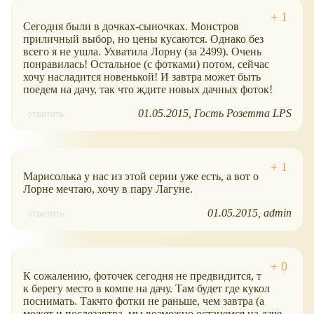
Сегодня были в дочках-сыночках. Монстров
приличный выбор, но цены кусаются. Однако без
всего я не ушла. Ухватила Лорну (за 2499). Очень
понравилась! Остальное (с фотками) потом, сейчас
хочу насладится новенькой! И завтра может быть
поедем на дачу, так что ждите новых дачных фоток!
01.05.2015
Гость Розетта LPS
ответить
Марисолька у нас из этой серии уже есть, а вот о
Лорне мечтаю, хочу в пару Лагуне.
01.05.2015
admin
ответить
К сожалению, фоточек сегодня не предвидится, т
к берегу место в компе на дачу. Там будет где кукол
поснимать. Такчто фотки не раньше, чем завтра (а
может и послезавтра, мы возможно останемся на даче