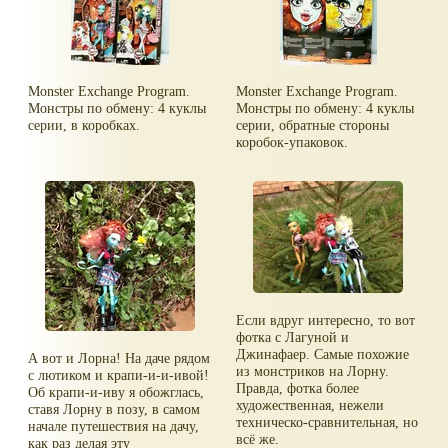
Monster Exchange Program.
Monster Exchange Program.
Монстры по обмену: 4 куклы
Монстры по обмену: 4 куклы
серии, в коробках.
серии, обратные стороны
коробок-упаковок.
Если вдруг интересно, то вот
фотка с Лагуной и
Джинафаер. Самые похожие
А вот и Лорна! На даче рядом
из монстриков на Лорну.
с лютиком и крапи-и-и-ивой!
Правда, фотка более
Об крапи-и-иву я обожглась,
художественная, нежели
ставя Лорну в позу, в самом
техническо-сравнительная, но
начале путешествия на дачу,
всё же.
как раз делая эту