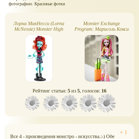
фотографию. Красивые фотки
требуют жертв!
Лорна МакНесси (Lorna
Monster Exchange
McNessie) Monster High
Program: Марисоль Кокси
Рейтинг статьи:
5
из
5
, голосов:
16
Все 4 - произведения монстро - искусства.:-) Обе