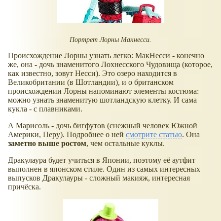
Портрет Лорны Макнесси.
Происхождение Лорны узнать легко: МакНесси - конечно
же, она - дочь знаменитого Лохнесского Чудовища (которое,
как известно, зовут Несси). Это озеро находится в
Великобритании (в Шотландии), и о британском
происхождении Лорны напоминают элементы костюма:
можно узнать знаменитую шотландскую клетку. И сама
кукла - с плавниками.
А Марисоль - дочь бигфутов (снежный человек Южной
Америки, Перу). Подробнее о ней
смотрите статью
. Она
заметно выше ростом
, чем остальные куклы.
Дракулаура будет учиться в Японии, поэтому её аутфит
выполнен в японском стиле. Один из самых интересных
выпусков Дракулауры - сложный макияж, интересная
причёска.