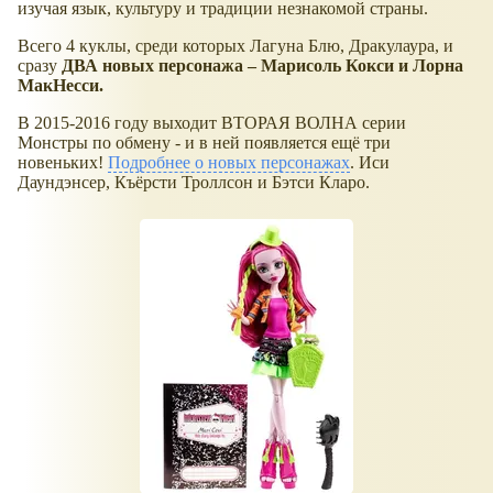
изучая язык, культуру и традиции незнакомой страны.
Всего 4 куклы, среди которых Лагуна Блю, Дракулаура, и
сразу
ДВА новых персонажа – Марисоль Кокси и Лорна
МакНесси.
В 2015-2016 году выходит ВТОРАЯ ВОЛНА серии
Монстры по обмену - и в ней появляется ещё три
новеньких!
Подробнее о новых персонажах
. Иси
Даундэнсер, Къёрсти Троллсон и Бэтси Кларо.