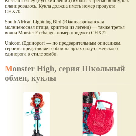
Russian Leshey (Русский леший) входит в третью волну, как
планировалось. Кукла должна иметь номер продукта
CHX70.
South African Lightning Bird (Южноафриканская
молниеносная птица, криптид из легенд) — также третья
волна Monster Exchange, номер продукта CHX72.
Unicorn (Единорог) — по предварительным описаниям,
героиня представляет собой на артах силуэт женского
единорога в стиле зомби.
Monster High, серия Школьный
обмен, куклы