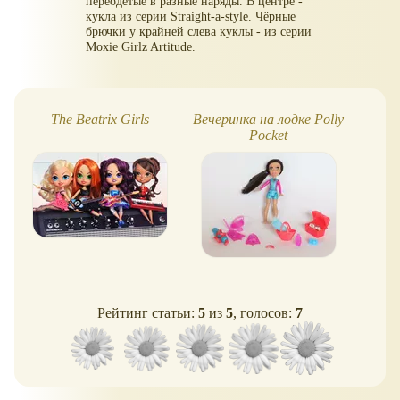
переодетые в разные наряды. В центре -
кукла из серии Straight-a-style. Чёрные
брючки у крайней слева куклы - из серии
Moxie Girlz Artitude.
The Beatrix Girls
Вечеринка на лодке Polly
Ан
Pocket
Рейтинг статьи:
5
из
5
, голосов:
7