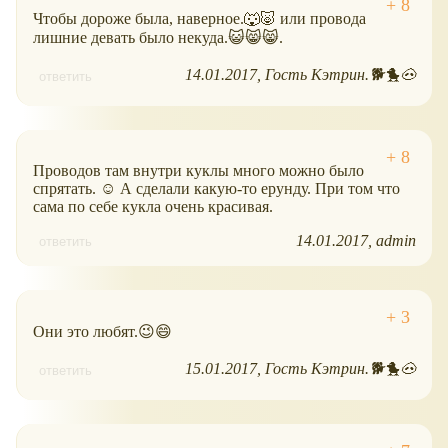
Чтобы дороже была, наверное.🐺🐷 или провода
лишние девать было некуда.😺😸😸.
14.01.2017
Гость Кэтрин.🐕🐤🐽
ответить
Проводов там внутри куклы много можно было
спрятать. ☺ А сделали какую-то ерунду. При том что
сама по себе кукла очень красивая.
14.01.2017
admin
ответить
Они это любят.😉😄
15.01.2017
Гость Кэтрин.🐕🐤🐽
ответить