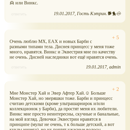
👱 или Винкс.
19.01.2017
Гость Кэтрин.🐕🐤🐽
ответить
Очень люблю МХ, ЕАХ и новых Барби с
разными типами тела. Диснея принцесс у меня тоже
много, нравятся. Винкс и Эквестрия мне по качеству
не очень. Дисней наследники вот ещё нравятся очень.
19.01.2017
admin
ответить
Мне Монстер Хай и Эвер Афтер Хай.☺ Больше
Монстер Хай, но эверяшки тоже. Барби и принцесс
считаю детскими (кроме ультрашарнирок и/или
коллекционок у Барби), да простят меня их любители.
Винкс мне просто неинтересны, скучные и банальные,
на мой взгляд. Девочки Эквестрии нравятся в
принципе (мульт не очень, т к больше детский, а вот
куклы ничего), но их портят ужасные волосы,