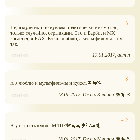
Не, я мультики по куклам практически не смотрю,
только случайно, отрывками. Это и Барби, и МХ
касается, и ЕАХ. Кукол люблю, а мультфильмы... ну,
так.
17.01.2017
admin
ответить
А я люблю и мультфильмы и кукол.🐏🐑🐹
18.01.2017
Гость Кэтрин.🐕🐤🐽
ответить
А у вас есть куклы МЛП?🐦🐁🐀🐥🐭🐢🐈
18.01.2017
Гость Кэтрин.🐕🐤🐽
ответить