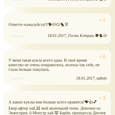
Ответте пожалуйста!!!🐕🐶🐱🐤🐰
18.01.2017
Гость Кэтрин.🐕🐤🐽
ответить
У меня такая кукла всего одна. В своё время
качество не очень понравилось, волосы так себе, не
стала больше покупать.
18.01.2017
admin
ответить
А какие куклы вам больше всего нравятся?💝👍💕
Евер афтер хай,👯 мой маленький пони. Девочки из
Эквестрии,☺Монстр хай,👿 Барби, принцессы Диснея