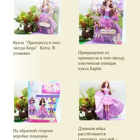
Кукла "Принцесса и поп-
звезда Кира". Keira. В
Превращение из
упаковке.
принцессы в поп-звезду,
озвученная поющая
кукла Барби.
Длинная юбка
На обратной стороне
расстёгивается
коробки показаны
(липучка), под ней -