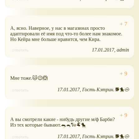
А, ясно. Наверное, у нас в магазинах просто
адаптировали её имя под что-то более нам знакомое.
Но Кейра мне больше нравится, чем Кира.
17.01.2017
admin
ответить
Мне тоже.🐱😉🙆
17.01.2017
Гость Кэтрин.🐕🐤🐽
ответить
А вы смотрели какие - нибудь другие м/ф Барби?
Из тех которые бывают.🐀🐁🐑🐏🐤
17.01.2017
Гость Кэтрин.🐕🐤🐽
ответить