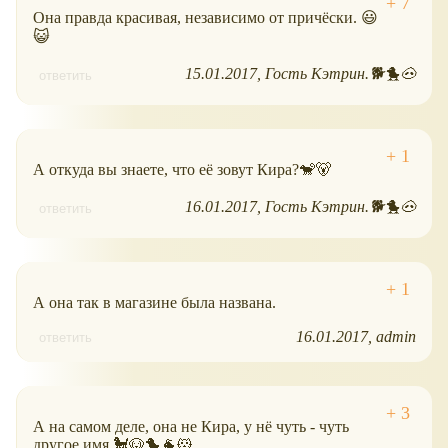
Она правда красивая, независимо от причёски. 😃
😺
15.01.2017
Гость Кэтрин.🐕🐤🐽
ответить
А откуда вы знаете, что её зовут Кира?🐒🐻
16.01.2017
Гость Кэтрин.🐕🐤🐽
ответить
А она так в магазине была названа.
16.01.2017
admin
ответить
А на самом деле, она не Кира, у нё чуть - чуть
другое имя.🐩🐶🐤🐐🐹