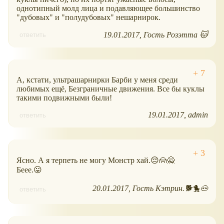
однотипный молд лица и подавляющее большинство
"дубовых" и "полудубовых" нешарнирок.
19.01.2017
Гость Розэтта 🐱
ответить
А, кстати, ультрашарнирки Барби у меня среди
любимых ещё, Безграничные движения. Все бы куклы
такими подвижными были!
19.01.2017
admin
ответить
Ясно. А я терпеть не могу Монстр хай.😔🙍🙅
Беее.😛
20.01.2017
Гость Кэтрин.🐕🐤🐽
ответить