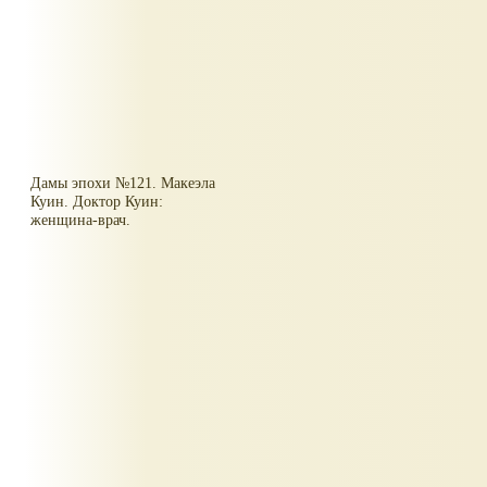
Дамы эпохи №121. Макеэла
Куин. Доктор Куин:
женщина-врач.