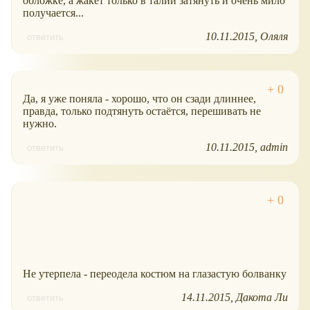
обложке, а жакет только в талии затянуть и очень мило
получается...
10.11.2015
Оляля
ответить
Да, я уже поняла - хорошо, что он сзади длиннее,
правда, только подтянуть остаётся, перешивать не
нужно.
10.11.2015
admin
ответить
Не утерпела - переодела костюм на глазастую болванку
14.11.2015
Дакота Ли
ответить