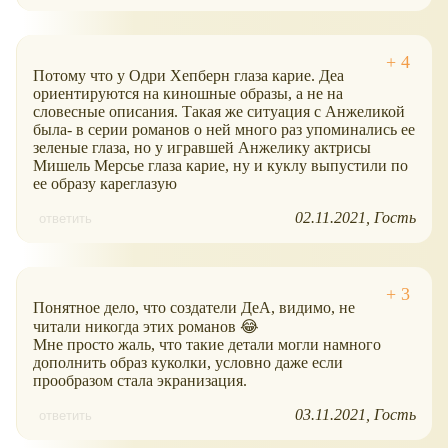
Потому что у Одри Хепберн глаза карие. Деа
ориентируются на киношные образы, а не на
словесные описания. Такая же ситуация с Анжеликой
была- в серии романов о ней много раз упоминались ее
зеленые глаза, но у игравшей Анжелику актрисы
Мишель Мерсье глаза карие, ну и куклу выпустили по
ее образу кареглазую
02.11.2021
Гость
ответить
Понятное дело, что создатели ДеА, видимо, не
читали никогда этих романов 😂
Мне просто жаль, что такие детали могли намного
дополнить образ куколки, условно даже если
прообразом стала экранизация.
03.11.2021
Гость
ответить