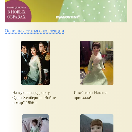
Основная статья о коллекции
.
На кукле наряд как у
И всё-таки Наташа
Одри Хепберн в "Войне
приехала!
и мир" 1956 г.