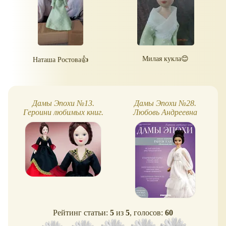
Милая кукла😊
Наташа Ростова👍
Дамы Эпохи №13.
Дамы Эпохи №28.
Героини любимых книг.
Любовь Андреевна
Настасья Филипповна
Раневская ("Вишневый
сад")
Рейтинг статьи:
5
из
5
, голосов:
60