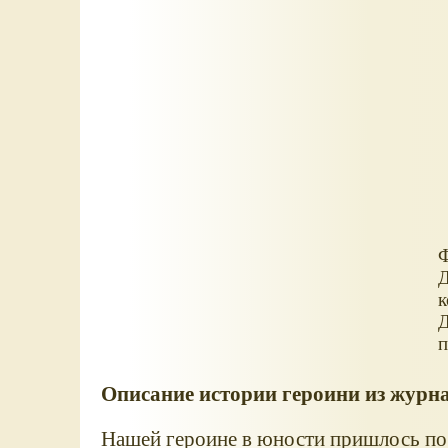
Ф
Д
к
Д
п
Описание истории героини из журн
Нашей героине в юности пришлось по