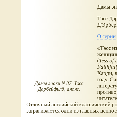
Дамы эп
Тэсс Да
Д'Эрбер
О серии
Тэсс и
женщин
(
Tess of
Faithful
Харди, 
году. Сч
Дамы эпохи №87. Тэсс
литерату
Дарбейфилд, анонс.
противо
читател
Отличный английский классический ром
затрагиваются одни из главных ценно