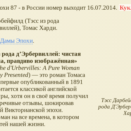
охи 87 - в России номер выходит 16.07.2014.
Ку
рбейфилд (Тэсс из рода
виллей), Томас Харди.
 Дамы Эпохи
.
з рода д’Эрбервиллей: чистая
а, правдиво изображённая
 the d'Urbervilles: A Pure Woman
ly Presented
) — это роман Томаса
впервые опубликованный в 1891
итается классикой английской
ры, хотя он в своё время получил
Тэсс Дарбей
речивые отзывы, шокировав
рода Д'Эрбер
ей Викторианской эпохи.
Ха
ан на все времена, в котором
стей нашей жизни.