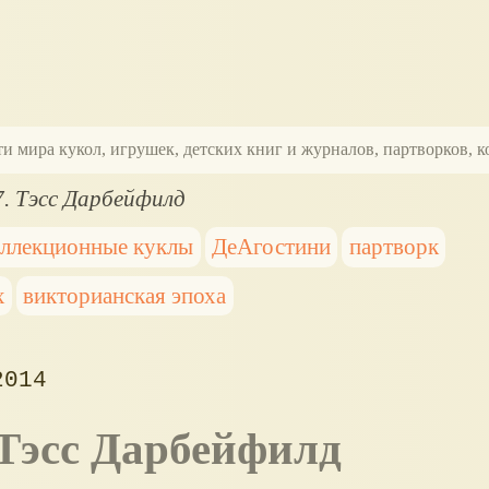
ти мира кукол, игрушек, детских книг и журналов, партворков,
. Тэсс Дарбейфилд
оллекционные куклы
ДеАгостини
партворк
х
викторианская эпоха
2014
 Тэсс Дарбейфилд