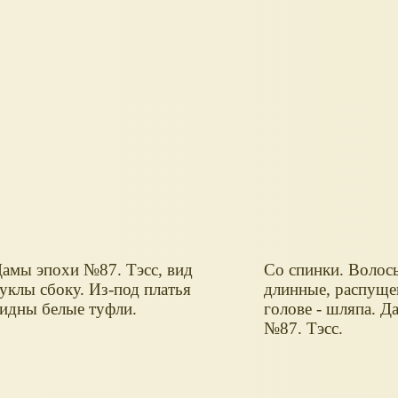
амы эпохи №87. Тэсс, вид
Со спинки. Волос
уклы сбоку. Из-под платья
длинные, распуще
идны белые туфли.
голове - шляпа. Д
№87. Тэсс.