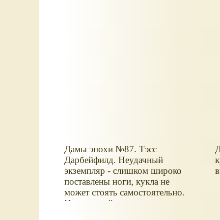
Дамы эпохи №87. Тэсс
Д
Дарбейфилд. Неудачный
к
экземпляр - слишком широко
в
поставлены ноги, кукла не
может стоять самостоятельно.
И неровный жакет спереди.