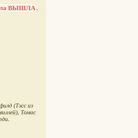
кла ВЫШЛА
.
филд (Тэсс из
виллей), Томас
рди.