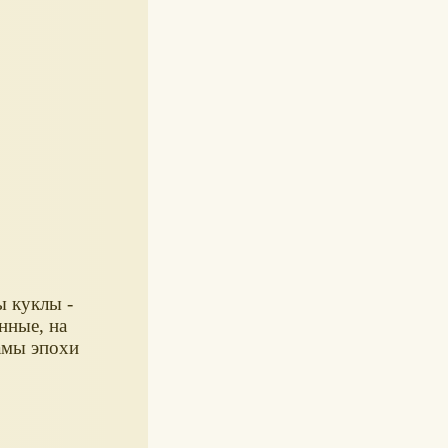
ы куклы -
нные, на
амы эпохи