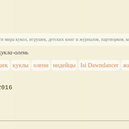
ти мира кукол, игрушек, детских книг и журналов, партворков,
кукла-олень
шек
куклы
олени
индейцы
Isi Dawndancer
ж
2016