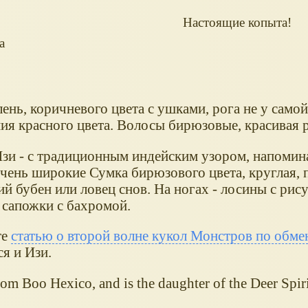
Настоящие копыта!
а
ень, коричневого цвета с ушками, рога не у самой
ия красного цвета. Волосы бирюзовые, красивая р
Изи - с традиционным индейским узором, напомин
очень широкие Сумка бирюзового цвета, круглая, 
й бубен или ловец снов. На ногах - лосины с рису
 сапожки с бахромой.
те
статью о второй волне кукол Монстров по обме
я и Изи.
om Boo Hexico, and is the daughter of the Deer Spiri