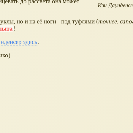
анцевать до рассвета она может
Изи Даунденс
уклы, но и на её ноги - под туфлями (
точнее, сап
пыта
!
нденсер здесь
.
ико).