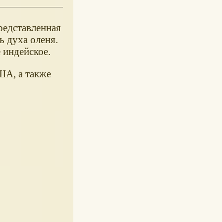
редставленная
ь духа оленя.
 индейское.
ША, а также