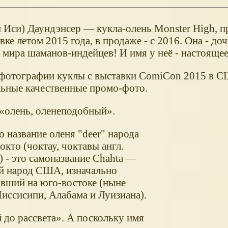
и Иси) Даундэнсер — кукла-олень Monster High, п
вке летом 2015 года, в продаже - с 2016. Она - доч
 мира шаманов-индейцев! И имя у неё - настоящее
фотографии куклы с выставки ComiCon 2015 в С
ьные качественные промо-фото.
 «олень, оленеподобный».
это название оленя "deer" народа
окто (чоктау, чоктавы англ.
) - это самоназвание Chahta —
й народ США, изначально
вший на юго-востоке (ныне
иссисипи, Алабама и Луизиана).
до рассвета». А поскольку имя