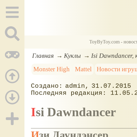
ToyByToy.com - новос
Главная
Куклы
Isi Dawndancer, 
Monster High
Mattel
Новости игру
admin
31.07.2015
11.05.
Isi Dawndancer
Изи Даундэнсер