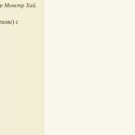
ер Монстр Хай.
огами
) с