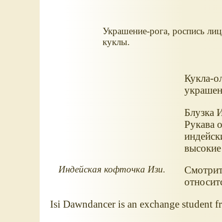
Украшение-рога, роспись лиц
куклы.
Кукла-ол
украшен
Блузка 
Рукава 
индейски
высокие
Индейская кофточка Изи.
Смотри
относитс
Isi Dawndancer is an exchange student fr