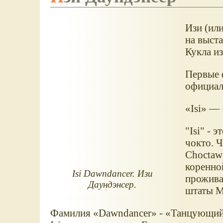
Изи (ил
на выста
Кукла из
Первые 
официал
«Isi» —
"Isi" - 
чокто. Ч
Choctaw
коренно
Isi Dawndancer. Изи
прожива
Даундэнсер.
штаты М
Фамилия «Dawndancer» - «Танцующий 