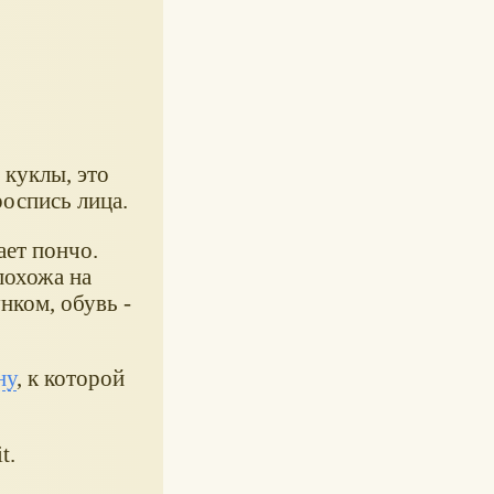
 куклы, это
оспись лица.
ает пончо.
похожа на
нком, обувь -
ну
, к которой
t.