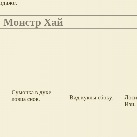
одаже.
ер Монстр Хай
Сумочка в духе
Вид куклы сбоку.
Лоси
ловца снов.
Изи.