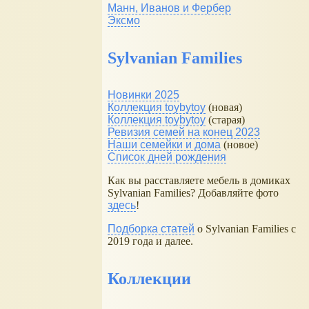
Манн, Иванов и Фербер
Эксмо
Sylvanian Families
Новинки 2025
Коллекция toybytoy
(новая)
Коллекция toybytoy
(старая)
Ревизия семей на конец 2023
Наши семейки и дома
(новое)
Список дней рождения
Как вы расставляете мебель в домиках
Sylvanian Families? Добавляйте фото
здесь
!
Подборка статей
о Sylvanian Families с
2019 года и далее.
Коллекции