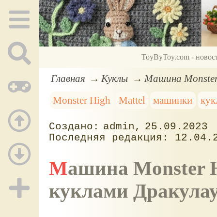
ToyByToy.com - новос
Главная
Куклы
Машина Monster 
Monster High
Mattel
машинки
кук
admin
25.09.2023
12.04.
Машина Monster High Fangtastic Road Trip с
куклами Дракулау