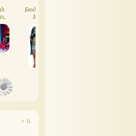
gh
Бюджетные куклы
Куклы Monster
ts,
Monster High
High - Monster Fe
(2024): целое трио
- музыкальный
в одном наборе
фестиваль!