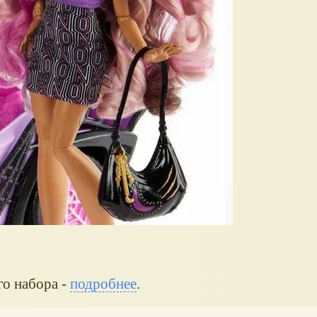
го набора -
подробнее
.