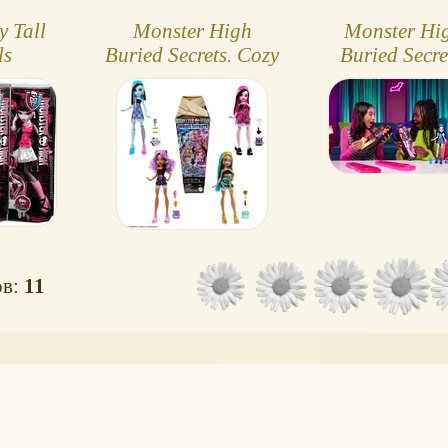
y Tall
Monster High
Monster Hi
ls
Buried Secrets. Cozy
Buried Secre
Creepover (серия 1)
серия 2
и последующие
ов:
11