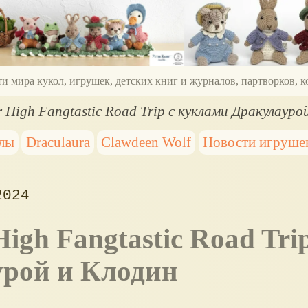
ти мира кукол, игрушек, детских книг и журналов, партворков,
High Fangtastic Road Trip с куклами Дракулауро
лы
Draculaura
Clawdeen Wolf
Новости игруше
2024
рой и Клодин