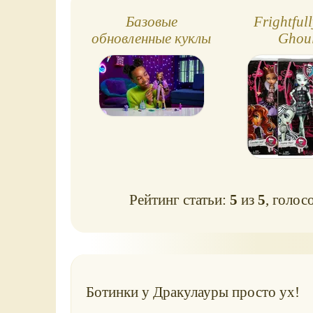
Базовые
Frightfull
обновленные куклы
Ghou
Monster High,
2023/2024
Рейтинг статьи:
5
из
5
, голос
Ботинки у Дракулауры просто ух!