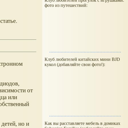
Клуб любителей прогулок с игрушками:
фото из путешествий:
статье.
Клуб любителей китайских мини BJD
ектронном
кукол (добавляйте свои фото!):
диодов,
висимости от
дца или
собственный
детей, но и
Как вы расставляете мебель в домиках