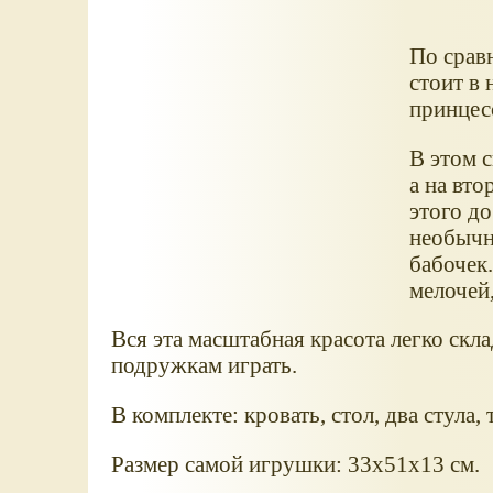
По срав
стоит в 
принцес
В этом 
а на вто
этого до
необычна
бабочек
мелочей,
Вся эта масштабная красота легко скл
подружкам играть.
В комплекте: кровать, стол, два стула,
Размер самой игрушки: 33х51х13 см.