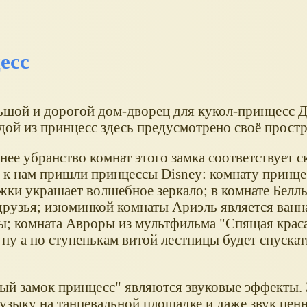
есс
ьшой и дорогой дом-дворец для кукол-принцесс Ди
дой из принцесс здесь предусмотрено своё простр
ее убранство комнат этого замка соответствует ск
 к нам пришли принцессы Disney: комнату принц
жки украшает волшебное зеркало; в комнате Белль
друзья; изюминкой комнаты Ариэль является ванн
ы; комната Авроры из мультфильма "Спящая краса
 ну а по ступенькам витой лестницы будет спуска
ый замок принцесс" являются звуковые эффекты.
узыку на танцевальной площадке и даже звук пен