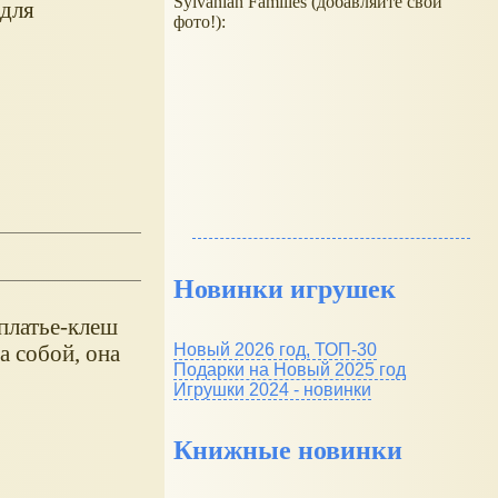
Sylvanian Families (добавляйте свои
 для
фото!):
Новинки игрушек
платье-клеш
Новый 2026 год, ТОП-30
а собой, она
Подарки на Новый 2025 год
Игрушки 2024 - новинки
Книжные новинки