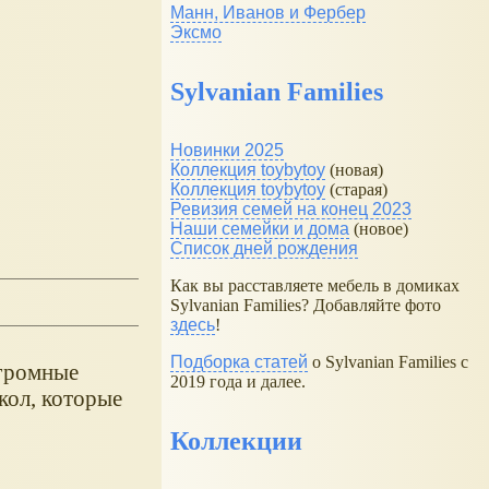
Манн, Иванов и Фербер
Эксмо
Sylvanian Families
Новинки 2025
Коллекция toybytoy
(новая)
Коллекция toybytoy
(старая)
Ревизия семей на конец 2023
Наши семейки и дома
(новое)
Список дней рождения
Как вы расставляете мебель в домиках
Sylvanian Families? Добавляйте фото
здесь
!
Подборка статей
о Sylvanian Families с
огромные
2019 года и далее.
кол, которые
Коллекции