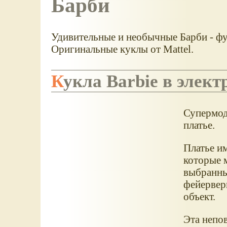
Барби
Удивительные и необычные Барби - фун
Оригинальные куклы от Mattel.
Кукла Barbie в элек
Супермодн
платье.
Платье и
которые 
выбранны
фейервер
объект.
Эта непов