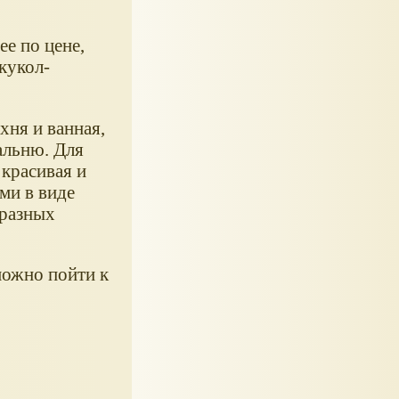
е по цене,
кукол-
хня и ванная,
альню. Для
 красивая и
ми в виде
 разных
можно пойти к