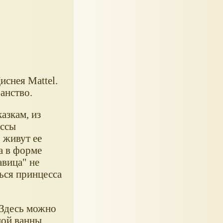
снея Mattel.
анство.
азкам, из
ессы
 живут ее
а в форме
вица" не
ться принцесса
 Здесь можно
ной ванны.