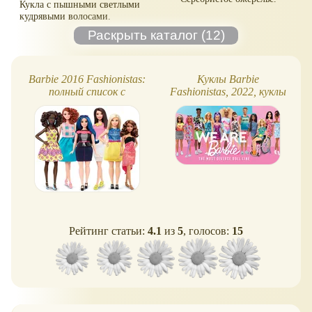
Кукла с пышными светлыми
кудрявыми волосами.
Barbie 2016 Fashionistas:
Куклы Barbie
полный список с
Fashionistas, 2022, куклы
номерами и картинками
#185-204 включительно
Рейтинг статьи:
4.1
из
5
, голосов:
15