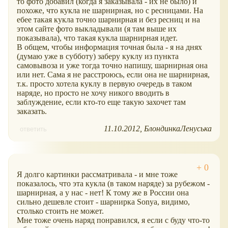
то фото добавил (когда я заказывала - их не было) и
похоже, что кукла не шарнирная, но с ресницами. На
ебее такая кукла точно шарнирная и без ресниц и на
этом сайте фото выкладывали (я там выше их
показывала), что такая кукла шарнирная идет.
В общем, чтобы информация точная была - я на днях
(думаю уже в субботу) заберу куклу из пункта
самовывоза и уже тогда точно напишу, шарнирная она
или нет. Сама я не расстроюсь, если она не шарнирная,
т.к. просто хотела куклу в первую очередь в таком
наряде, но просто не хочу никого вводить в
заблуждение, если кто-то еще такую захочет там
заказать.
11.10.2012
БлондинкаЛенуська
ответить
Я долго картинки рассматривала - и мне тоже
показалось, что эта кукла (в таком наряде) за рубежом -
шарнирная, а у нас - нет! К тому же в России она
сильно дешевле стоит - шарнирка Sonya, видимо,
столько стоить не может.
Мне тоже очень наряд понравился, я если с буду что-то