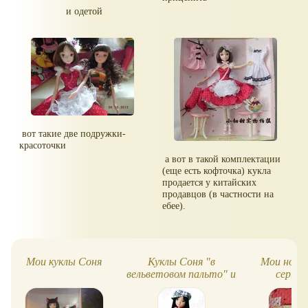
и одетой
вот такие две подружки-
красоточки
а вот в такой комплектации
(еще есть кофточка) кукла
продается у китайских
продавцов (в частности на
ебее).
Мои куклы Соня
Куклы Соня "в
Мои новые
вельветовом пальто" и
серии
Соня "Sonya. Club Going
on the Party"