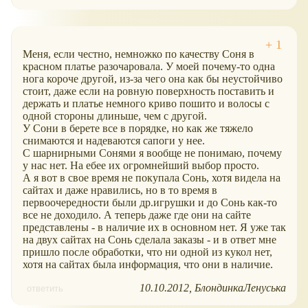
Меня, если честно, немножко по качеству Соня в
красном платье разочаровала. У моей почему-то одна
нога короче другой, из-за чего она как бы неустойчиво
стоит, даже если на ровную поверхность поставить и
держать и платье немного криво пошито и волосы с
одной стороны длиньше, чем с другой.
У Сони в берете все в порядке, но как же тяжело
снимаются и надеваются сапоги у нее.
С шарнирными Сонями я вообще не понимаю, почему
у нас нет. На ебее их огромнейший выбор просто.
А я вот в свое время не покупала Сонь, хотя видела на
сайтах и даже нравились, но в то время в
первоочередности были др.игрушки и до Сонь как-то
все не доходило. А теперь даже где они на сайте
представлены - в наличие их в основном нет. Я уже так
на двух сайтах на Сонь сделала заказы - и в ответ мне
пришло после обработки, что ни одной из кукол нет,
хотя на сайтах была информация, что они в наличие.
10.10.2012
БлондинкаЛенуська
ответить