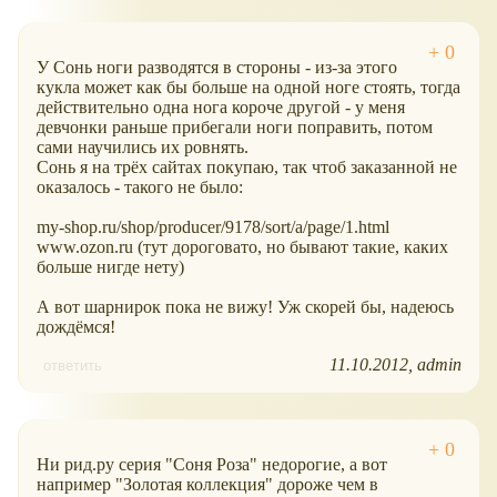
У Сонь ноги разводятся в стороны - из-за этого
кукла может как бы больше на одной ноге стоять, тогда
действительно одна нога короче другой - у меня
девчонки раньше прибегали ноги поправить, потом
сами научились их ровнять.
Сонь я на трёх сайтах покупаю, так чтоб заказанной не
оказалось - такого не было:
my-shop.ru/shop/producer/9178/sort/a/page/1.html
www.ozon.ru (тут дороговато, но бывают такие, каких
больше нигде нету)
А вот шарнирок пока не вижу! Уж скорей бы, надеюсь
дождёмся!
11.10.2012
admin
ответить
Ни рид.ру серия "Соня Роза" недорогие, а вот
например "Золотая коллекция" дороже чем в