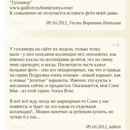
"Гулливер"
www.gulliver.ru/brand/sonya-rose/
К сожалению не получается вставить фото моей дамы.
09.10.2012
Гость Воронина Наталья
ответить
У гулливера на сайте их видела, только толку
мало - у них описания коллекции нет, непонятно, как
именно куклы по коллекциям делятся, что на смену
чему приходит, и когда. Посмотрела часть кукол
большие фото - они все нешарнирные, так что и правда
на серию Подружка очень похожи - новый вариант, как
и новые "Золотые" варианты. Именно эти куклы в
магазинах сейчас и продаются. Оказывается, моя Соня
Мак - из этой серии, Sonya Rose.
Я вот всё жду, когда же шарнирные-то Сони у нас
появятся, и будет ли это какая-то отдельная
коллекция?.. Можно конечно за рубежом купить, но
лучше б у нас...
09.10.2012
admin
ответить