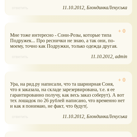
11.10.2012
БлондинкаЛенуська
ответить
Мне тоже интересно - Сони-Розы, которые типа
Подружек... Про реснички не знаю, а так они, по-
моему, точно как Подружки, только одежда другая.
11.10.2012
admin
ответить
Ура, на рид.ру написали, что та шарнирная Соня,
что я заказала, на складе зарезервирована, т.е. я ее
гарантированно получу, как весь заказ соберут). А вот
тех лошадок по 26 рублей написано, что временно нет
и как я понимаю, не факт, что будут(.
11.10.2012
БлондинкаЛенуська
ответить