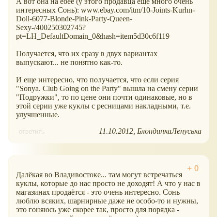
А вот она на ебее (у этого продавца еще много очень
интересных Сонь): www.ebay.com/itm/10-Joints-Kurhn-
Doll-6077-Blonde-Pink-Party-Queen-
Sexy-/400250302745?
pt=LH_DefaultDomain_0&hash=item5d30c6f119
Получается, что их сразу в двух вариантах
выпускают... не понятно как-то.
И еще интересно, что получается, что если серия
"Sonya. Club Going on the Party" вышла на смену серии
"Подружки", то по цене они почти одинаковые, но в
этой серии уже куклы с ресницами накладными, т.е.
улучшенные.
11.10.2012
БлондинкаЛенуська
ответить
Далёкая во Владивостоке... там могут встречаться
куклы, которые до нас просто не доходят! А что у нас в
магазинах продаётся - это очень интересно. Сонь
люблю всяких, шарнирные даже не особо-то и нужны,
это гоняюсь уже скорее так, просто для порядка -