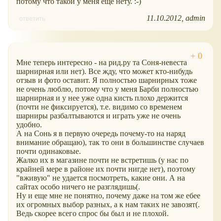
потому что такой у меня ещё нету. :-)
11.10.2012
admin
ответить
Мне теперь интересно - на рид.ру та Соня-невеста
шарнирная или нет). Все жду, что может кто-нибудь
отзыв и фото оставит. Я полностью шарнирных тоже
не очень люблю, потому что у меня Барби полностью
шарнирная и у нее уже одна кисть плохо держится
(почти не фиксируется), т.е. видимо со временем
шарниры разбалтываются и играть уже не очень
удобно.
А на Сонь я в первую очередь почему-то на наряд
внимание обращаю), так то они в большинстве случаев
почти одинаковые.
Жалко их в магазине почти не встретишь (у нас по
крайней мере в районе их почти нигде нет), поэтому
"вживую" не удается посмотреть, какие они. А на
сайтах особо ничего не разглядишь(.
Ну и еще мне не понятно, почему даже на том же ебее
их огромных выбор разных, а к нам таких не завозят(.
Ведь скорее всего спрос бы был и не плохой.