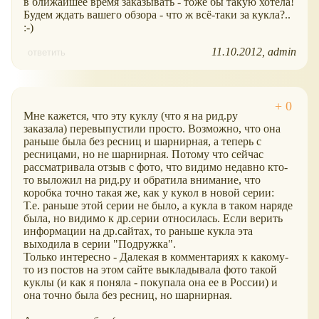
в ближайшее время заказывать - тоже бы такую хотела!
Будем ждать вашего обзора - что ж всё-таки за кукла?..
:-)
11.10.2012
admin
ответить
Мне кажется, что эту куклу (что я на рид.ру
заказала) перевыпустили просто. Возможно, что она
раньше была без ресниц и шарнирная, а теперь с
ресницами, но не шарнирная. Потому что сейчас
рассматривала отзыв с фото, что видимо недавно кто-
то выложил на рид.ру и обратила внимание, что
коробка точно такая же, как у кукол в новой серии:
Т.е. раньше этой серии не было, а кукла в таком наряде
была, но видимо к др.серии относилась. Если верить
информации на др.сайтах, то раньше кукла эта
выходила в серии "Подружка".
Только интересно - Далекая в комментариях к какому-
то из постов на этом сайте выкладывала фото такой
куклы (и как я поняла - покупала она ее в России) и
она точно была без ресниц, но шарнирная.