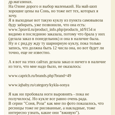
др.магазинах.
На Озоне дорого и выбор маленький. На май-шоп
хорошие цены на Сонь, но тоже нет тех, которых я
хочу.
Я в выходные вот такую куклу из пункта самовывоза
буду забирать, уже позвонили, что она есть:
www.5pravil.ru/product_info.php/products_id/9154 и
видимо я последнюю заказала, потому что брала у них
(делала заказ в понедельник) и она в наличие была.
Ну и с рид.ру жду ту шарнирную куклу, пока только
запись, что должна быть 12 числа она, но вот будет ли
точно, еще не известно.
А я вот на этих сайтах делала заказ и ничего в наличие
из того, что мне надо было, не оказалось:
www.caprich.ru/brands.php?brand=49
www.iqbaby.ru/category/kykla-sonya
Я как ни пробовала ноги выровнять - пока не
получилось(. Но кукле все равно очень рада.
В серии "Соня, Роза" как мне по фото показалось, что
ресницы тоже не рисованные, а накладные, тоже
интересно узнать, какие они "вживую").