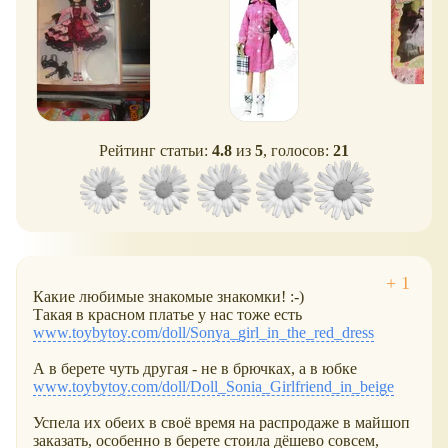
Рейтинг статьи:
4.8
из
5
, голосов:
21
Какие любимые знакомые знакомки! :-)
Такая в красном платье у нас тоже есть
www.toybytoy.com/doll/Sonya_girl_in_the_red_dress
А в берете чуть другая - не в брючках, а в юбке
www.toybytoy.com/doll/Doll_Sonia_Girlfriend_in_beige
Успела их обеих в своё время на распродаже в майшоп
заказать, особенно в берете стоила дёшево совсем,