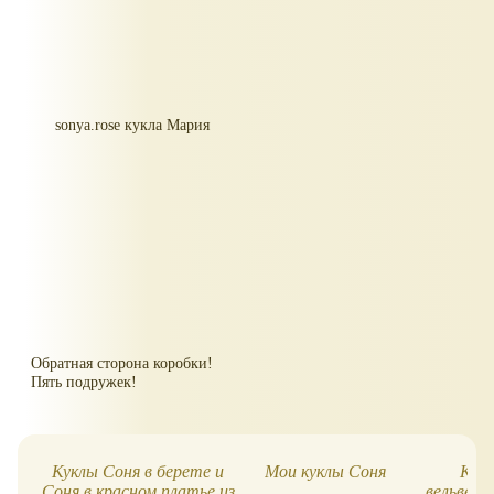
sonya.rose кукла Мария
Обратная сторона коробки!
Пять подружек!
Куклы Соня в берете и
Мои куклы Соня
Кукл
Соня в красном платье из
вельвето