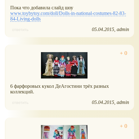
Пока что добавила слайд шоу
www.toybytoy.com/doll/Dolls-in-national-costumes-82-83-
84-Living-dolls
05.04.2015
admin
ответить
6 фарфоровых кукол ДеАгостини трёх разных
коллекций.
05.04.2015
admin
ответить