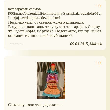
вот сарафан саамов
900igr.net/prezentatsii/tekhnologija/Saamskaja-odezhda/012-
Letnjaja-verkhnjaja-odezhda.html
Недалеко ушёл от северорусского комплекса.
В журнале написано, что у куклы это сарафан. Сверху
же надета кофта, не рубаха. Подскажите, кто где нашёл
описание имннно такой комбинации?
09.04.2015
Makosh
ответить
Саамочку свою чуть доделала...