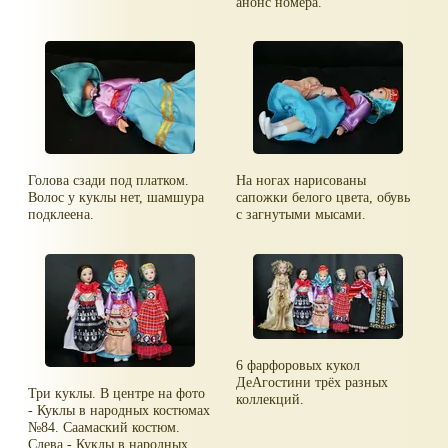
анонс номера.
Голова сзади под платком.
На ногах нарисованы
Волос у куклы нет, шамшура
сапожки белого цвета, обувь
подклеена.
с загнутыми мысами.
6 фарфоровых кукол
ДеАгостини трёх разных
Три куклы. В центре на фото
коллекций.
- Куклы в народных костюмах
№84. Саамаский костюм.
Слева - Куклы в народных