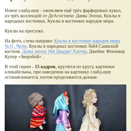
Новое слайд-шоу - оживляем ещё трёх фарфоровых кукол,
из трёх коллекций от ДеАгостини: Дамы Эпохи, Куклы в
народных костюмах, Куклы в костюмах народов мира.
Куклы на прогулке.
На фото, слева направо:
Куклы в костюмах народов мира
№31. Чили
. Куклы в народных костюмах №84 Саамский
костюм.
Дамы эпохи 104 Джудит Хаттер
, Джеймс Фенимор
Купер
Зверобой
.
В этой серии -
15 кадров
, крутятся по кругу, картинки
кликабельны, при наведении на картинку слайд-шоу
останавливается, потом продолжается дальше.