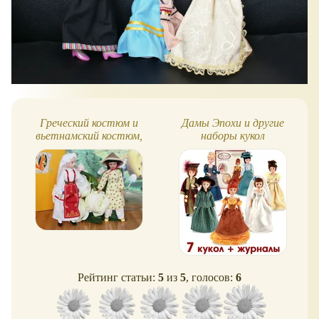
Греческий костюм и
Дамы Эпохи и другие
М
вьетнамский костюм,
наборы кукол
куклы, слайд-шоу
ДеАгостини
Рейтинг статьи:
5
из
5
, голосов:
6