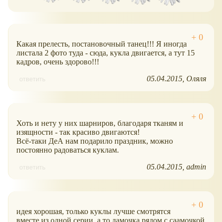
Какая прелесть, постановочный танец!!! Я иногда
листала 2 фото туда - сюда, кукла двигается, а тут 15
кадров, очень здорово!!!
05.04.2015
Оляля
ответить
Хоть и нету у них шарниров, благодаря тканям и
изящности - так красиво двигаются!
Всё-таки ДеА нам подарило праздник, можно
постоянно радоваться куклам.
05.04.2015
admin
ответить
идея хорошая, только куклы лучше смотрятся
вместе из одной серии, а то дамочка рядом с саамочкой