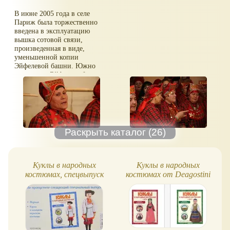
В июне 2005 года в селе
Париж была торжественно
введена в эксплуатацию
вышка сотовой связи,
произведенная в виде,
уменьшенной копии
Эйфелевой башни. Южно
уральская «Эйфелева башня»
в пять раз меньше оригинала
из Парижа.
При этом ее высота 50
метров.
Куклы в народных
Куклы в народных
костюмах, спецвыпуск
костюмах от Deagostini
№6