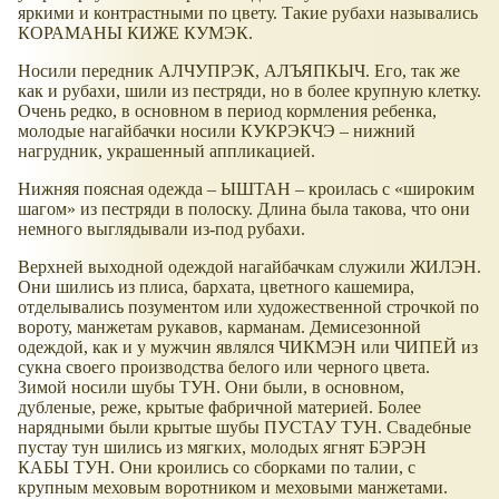
яркими и контрастными по цвету. Такие рубахи назывались
КОРАМАНЫ КИЖЕ КУМЭК.
Носили передник АЛЧУПРЭК, АЛЪЯПКЫЧ. Его, так же
как и рубахи, шили из пестряди, но в более крупную клетку.
Очень редко, в основном в период кормления ребенка,
молодые нагайбачки носили КУКРЭКЧЭ – нижний
нагрудник, украшенный аппликацией.
Нижняя поясная одежда – ЫШТАН – кроилась с
широким
шагом
из пестряди в полоску. Длина была такова, что они
немного выглядывали из-под рубахи.
Верхней выходной одеждой нагайбачкам служили ЖИЛЭН.
Они шились из плиса, бархата, цветного кашемира,
отделывались позументом или художественной строчкой по
вороту, манжетам рукавов, карманам. Демисезонной
одеждой, как и у мужчин являлся ЧИКМЭН или ЧИПЕЙ из
сукна своего производства белого или черного цвета.
Зимой носили шубы ТУН. Они были, в основном,
дубленые, реже, крытые фабричной материей. Более
нарядными были крытые шубы ПУСТАУ ТУН. Свадебные
пустау тун шились из мягких, молодых ягнят БЭРЭН
КАБЫ ТУН. Они кроились со сборками по талии, с
крупным меховым воротником и меховыми манжетами.