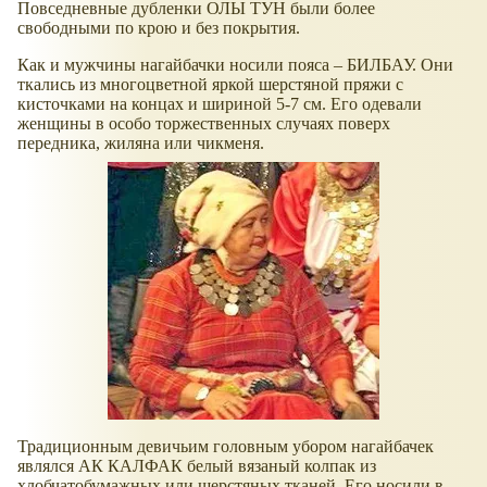
Повседневные дубленки ОЛЫ ТУН были более
свободными по крою и без покрытия.
Как и мужчины нагайбачки носили пояса – БИЛБАУ. Они
ткались из многоцветной яркой шерстяной пряжи с
кисточками на концах и шириной 5-7 см. Его одевали
женщины в особо торжественных случаях поверх
передника, жиляна или чикменя.
Традиционным девичьим головным убором нагайбачек
являлся АК КАЛФАК белый вязаный колпак из
хлобчатобумажных или шерстяных тканей. Его носили в