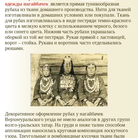
одежды нагайбачек
является прямая туникообразная
рубаха из ткани домашнего производства. Нити для тканей
изготавливали в домашних условиях или покупали. Ткань
для рубах изготавливалась в виде пестряди темно-красного
цвета в мелкую клетку с использованием черного, белого
или синего цвета. Нижняя часть рубахи украшалась
оборкой из той же пестряди. Рукав прямой с ластовицей,
ворот – стойка. Рукава и воротник часто отделывались
рюшами.
Декоративное оформление рубах у нагайбачек
Верхнеуральского уезда не имело аналогов в других групп
волго-уральских татар. На груди и ниже талии способом
аппликации наносилась круговая композиция лоскутного
узора. Треугольные и ромбовидные кусочки ткани были