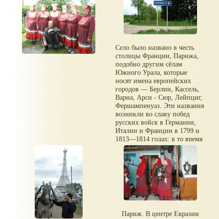
Село было названо в честь
столицы Франции, Парижа,
подобно другим сёлам
Южного Урала, которые
носят имена европейских
городов — Берлин, Кассель,
Варна, Арси - Сюр, Лейпциг,
Фершампенуаз. Эти названия
возникли во славу побед
русских войск в Германии,
Италии и Франции в 1799 и
1813—1814 годах: в то время
казаки - нагайбаки состояли
на службе российской армии
и представляли собой
отдельный полк.
Париж. В центре Евразии