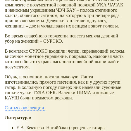
комплекте с позументной головной повязкой УКА ЧАЧАК
и наносным украшением ЧЭЧ БАУ – полоса стеганного
холста, обшитого сатином, на которую в три-четыре ряда
пришивали монеты. Девушки заплетали одну косу,
женщины – две и укладывали их венцом вокруг головы.
Во время свадебного торжества невеста меняла девичий
убор на женский – СУРЭКЭ.
В комплекс СУРЭКЭ входили: чепец, скрывающий волосы,
височное монетное украшение, покрывало, налобная часть
которого богато украшалась золотошвейной вышивкой и
позументом.
Обувь, в основном, носили лыковую. Лапти
изготавливались прямого плетения, как и у других групп
татар. В холодную погоду поверх них надевали суконные
тонкие чулки ТУЛА ОЕК. Валенки ПИМА и кожаные
КАУШ были предметом роскоши.
Статья о коллекции.
Литература:
Е.А. Бектеева. Нагайбаки (крещеные татары