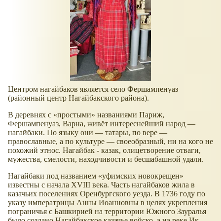
Центром нагайбаков является село Фершампенуаз
(районный центр Нагайбакского района).
В деревнях с
простыми
названиями Париж,
Фершампенуаз, Варна, живёт интереснейший народ —
нагайбаки. По языку они — татары, по вере —
православные, а по культуре — своеобразный, ни на кого не
похожий этнос. Нагайбак - казак, олицетворение отваги,
мужества, смелости, находчивости и бесшабашной удали.
Нагайбаки под названием
уфимских новокрещен
известны с начала XVIII века. Часть нагайбаков жила в
казачьих поселениях Оренбургского уезда. В 1736 году по
указу императрицы Анны Иоанновны в целях укрепления
пограничья с Башкирией на территории Южного Зауралья
было создано Нагайбакское казачье войско, а на реке Ик